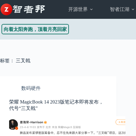
跳
至
开源世界
智者江湖
内
容
向着太阳奔跑，顶着月亮回家
标签：
三叉戟
数码硬件
荣耀 MagicBook 14 2023版笔记本即将发布，
代号“三叉戟”