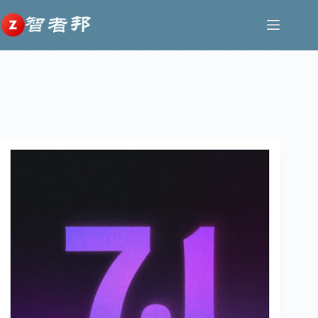
跳
至
内
今年618，AI真的“杀疯了”
容
让好作品不被埋没，鸿蒙生
DataLife Engine v.20.0 最终
历史性时刻！中国汽车终结
巨幕时代最强音！TCL 163吋
态为“小而美”撑腰
版：重新设计第三方库，AI
日本 25年连霸，首次登顶全
Micro LED双曜，让豪宅进
审核评论，支持支持 中文、
球销冠宝座
入未来显示时代
泰语等18 种语言