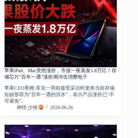
苹果iPad、Mac突然涨价，市值一夜蒸发1.8万亿！存
储芯片“百年一遇”涨价潮冲击消费电子
苹果CEO蒂姆·库克一周前接受采访时更将当前存储
短缺形容为“百年一遇的洪水”，表示产品涨价已“不
可避免”。
神经 少侠
2026-06-26