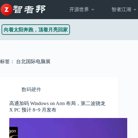
跳
至
开源世界
智者江湖
内
容
向着太阳奔跑，顶着月亮回家
标签：
台北国际电脑展
数码硬件
高通加码 Windows on Arm 布局，第二波骁龙
X PC 预计 8~9 月发布