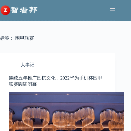
跳
至
内
容
标签：
围甲联赛
大事记
连续五年推广围棋文化，2022华为手机杯围甲
联赛圆满闭幕