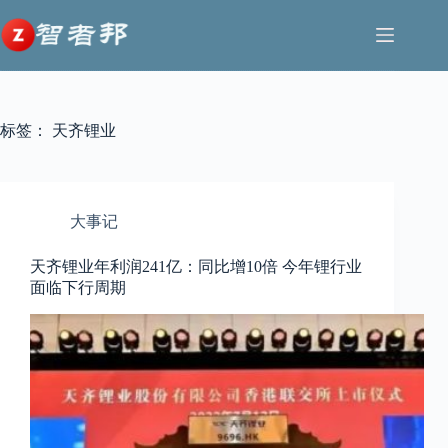
跳
至
内
容
标签：
天齐锂业
大事记
天齐锂业年利润241亿：同比增10倍 今年锂行业
面临下行周期