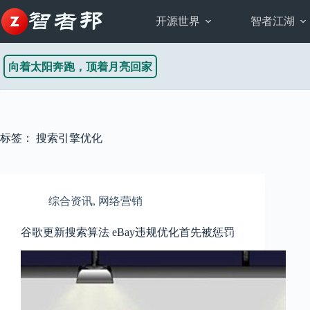
跳
至
开源世界
智者江湖
内
容
向着太阳奔跑，顶着月亮回家
标签：
搜索引擎优化
综合资讯
,
网络营销
谷歌更新搜索算法 eBay违规优化首先被惩罚