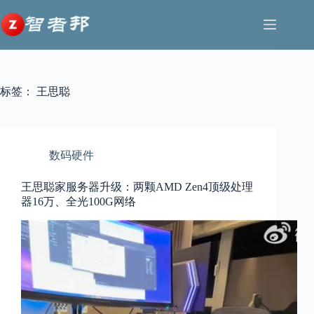
跳
至
内
容
标签：
王思聪
数码硬件
王思聪家服务器升级：两颗AMD Zen4顶级处理
器16万、全光100G网络