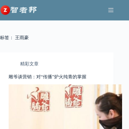
跳
至
内
容
标签：
王雨豪
精彩文章
雕爷谈营销：对“传播”炉火纯青的掌握