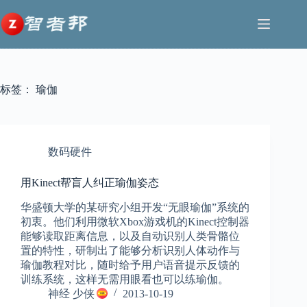
跳
至
内
容
标签：
瑜伽
数码硬件
用Kinect帮盲人纠正瑜伽姿态
华盛顿大学的某研究小组开发“无眼瑜伽”系统的
初衷。他们利用微软Xbox游戏机的Kinect控制器
能够读取距离信息，以及自动识别人类骨骼位
置的特性，研制出了能够分析识别人体动作与
瑜伽教程对比，随时给予用户语音提示反馈的
训练系统，这样无需用眼看也可以练瑜伽。
神经 少侠
2013-10-19