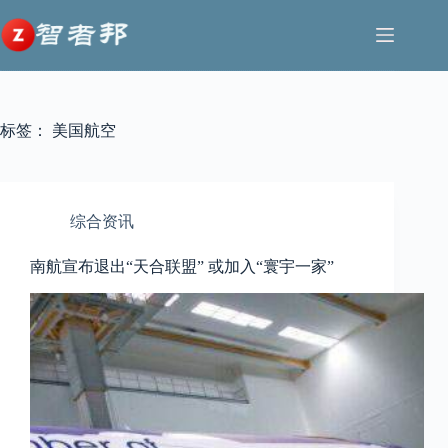
跳
至
内
容
标签：
美国航空
综合资讯
南航宣布退出“天合联盟” 或加入“寰宇一家”