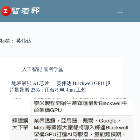
跳
至
内
容
标签：
英伟达
人工智能-智者学堂
“地表最强 AI 芯片”，英伟达 Blackwell GPU 投
片量暴增 25%：用台积电 4nm 工艺