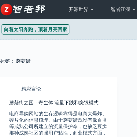
跳
至
开源世界
智者江湖
内
容
向着太阳奔跑，顶着月亮回家
标签：
蘑菇街
精彩言论
蘑菇街之困：寄生体 流量下跌和烧钱模式
电商导购网站的生存逻辑靠得是电商大爆炸、
碎片化的信息梳理。由于蘑菇街既没有像百度
等成熟公司所建立的流量保护伞，也缺乏豆瓣
那种成熟社区的强用户粘性，商业模式方面，