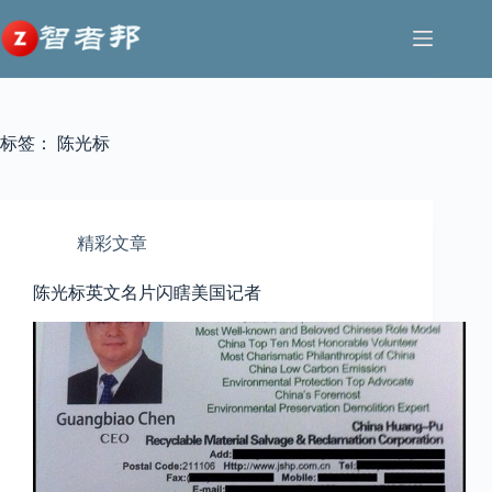
跳
至
内
容
标签：
陈光标
精彩文章
陈光标英文名片闪瞎美国记者