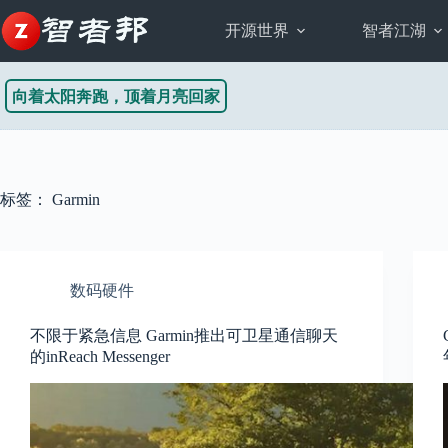
跳
至
开源世界
智者江湖
内
容
向着太阳奔跑，顶着月亮回家
标签：
Garmin
数码硬件
不限于紧急信息 Garmin推出可卫星通信聊天
的inReach Messenger