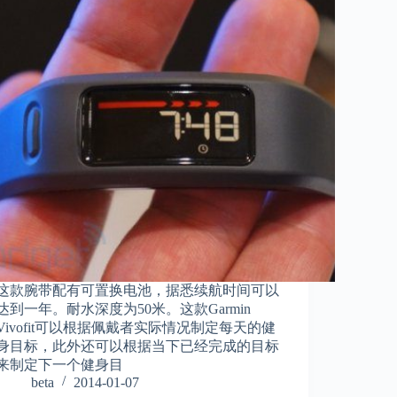
这款腕带配有可置换电池，据悉续航时间可以
达到一年。耐水深度为50米。这款Garmin
Vivofit可以根据佩戴者实际情况制定每天的健
身目标，此外还可以根据当下已经完成的目标
来制定下一个健身目
beta
2014-01-07