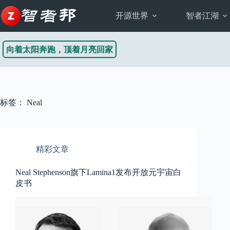
跳
至
开源世界
智者江湖
内
容
向着太阳奔跑，顶着月亮回家
标签：
Neal
精彩文章
Neal Stephenson旗下Lamina1发布开放元宇宙白
皮书