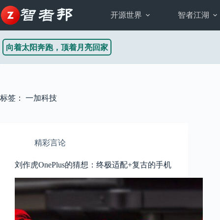
跳
至
开源世界
智者江湖
内
容
向着太阳奔跑，顶着月亮回家
标签：
一加科技
精彩言论
刘作虎OnePlus的猜想：终极适配+复古的手机