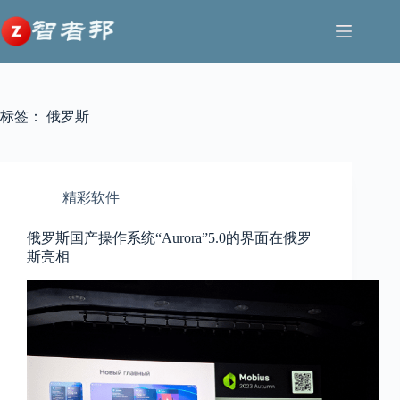
跳
至
内
容
标签：
俄罗斯
精彩软件
俄罗斯国产操作系统“Aurora”5.0的界面在俄罗
斯亮相