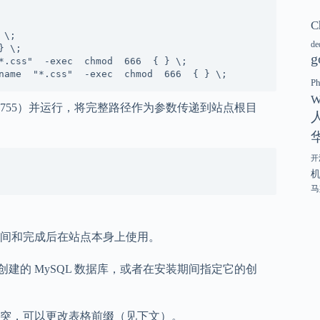
C
de
}
g
*.css" 
-exec 
chmod 
666 
{ 
}
name 
"*.css" 
-exec 
chmod 
666 
{ 
}
 \;
P
W
755）并运行，将完整路径作为参数传递到站点根目
开
马
间和完成后在站点本身上使用。
编码创建一个预先创建的 MySQL 数据库，或者在安装期间指定它的创
突，可以更改表格前缀（见下文）。