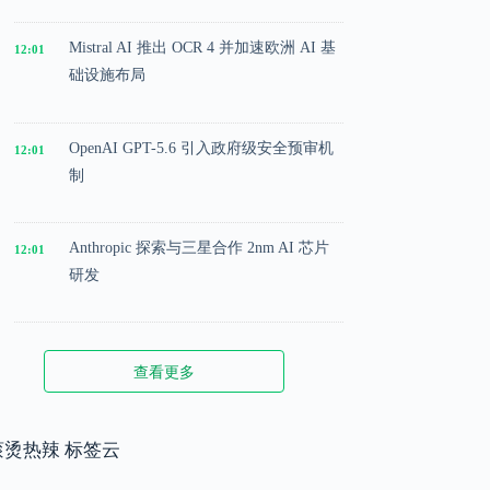
Mistral AI 推出 OCR 4 并加速欧洲 AI 基
12:01
础设施布局
OpenAI GPT-5.6 引入政府级安全预审机
12:01
制
Anthropic 探索与三星合作 2nm AI 芯片
12:01
研发
Microsoft 投入 25 亿美元成立 AI 落地实
12:01
查看更多
施公司
Meta 内部模型接近 GPT-5.5 水平，基础
滚烫热辣 标签云
12:01
模型竞争升级