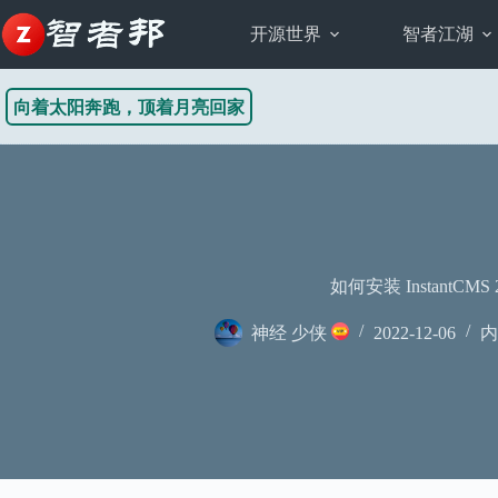
跳
至
开源世界
智者江湖
内
容
向着太阳奔跑，顶着月亮回家
如何安装 InstantCMS 
神经 少侠
2022-12-06
内