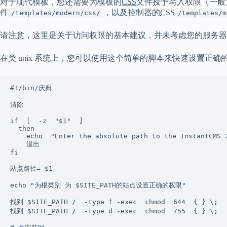
对于现代模板，您还需要为模板的
CSS
文件授予写入权限（一般为
件
，以及控制器的
CSS
/templates/modern/css/
/templates/m
请注意，这里是关于访问权限的基本建议，并未考虑您的服务器
在类 unix 系统上，您可以使用这个简单的脚本来快速设置正确
#!/bin/庆典
清除
if 
[ 
-z 
"$1" 
] 
then 
echo 
"Enter the absolute path to the InstantCMS 
退出
fi
站点路径
= 
$1
echo "为根类别
为 $SITE_PATH
的站点设置正确的权限"
找到
$SITE_PATH 
/ 
-type
 f 
-exec 
chmod 
644 
{ 
}
找到
$SITE_PATH 
/ 
-type
 d 
-exec 
chmod 
755 
{ 
}
 \;