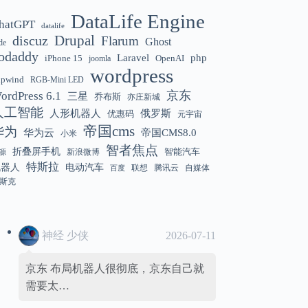
DataLife Engine
hatGPT
datalife
Gemini 3.5 Flash 强化“AI 操作系统级代
12:01
discuz
Drupal
Flarum
Ghost
de
理能力”
odaddy
Laravel
php
iPhone 15
OpenAI
joomla
wordpress
hpwind
RGB-Mini LED
京东
ordPress 6.1
三星
乔布斯
亦庄新城
美国解除 Anthropic Fable / Mythos 模型
12:01
人工智能
人形机器人
俄罗斯
优惠码
元宇宙
出口限制
帝国cms
华为
华为云
帝国CMS8.0
小米
智者焦点
折叠屏手机
智能汽车
新浪微博
源
特斯拉
机器人
电动汽车
联想
腾讯云
自媒体
百度
斯克
神经 少侠
2026-07-11
京东 布局机器人很彻底，京东自己就
需要太…