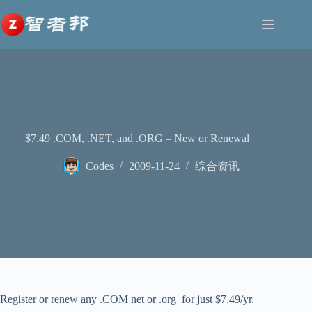
跳
至
内
容
$7.49 .COM, .NET, and .ORG – New or Renewal
Codes
2009-11-24
综合资讯
Register or renew any .COM net or .org for just $7.49/yr.