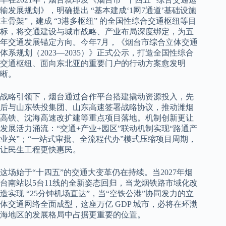
输发展规划》，明确提出 “基本建成‘1网7通道’基础设施
主骨架”，建成 “3港多枢纽” 的全国性综合交通枢纽等目
标，将交通建设与城市战略、产业布局深度绑定，为五
年交通发展锚定方向。今年7月，《烟台市综合立体交通
体系规划（2023—2035）》正式公示，打造全国性综合
交通枢纽、面向东北亚的重要门户的行动方案愈发明
晰。
战略引领下，烟台通过合作平台搭建撬动资源投入，先
后与山东铁投集团、山东高速签署战略协议，推动潍烟
高铁、沈海高速改扩建等重点项目落地。机制创新更让
发展活力涌流：“交通+产业+园区”联动机制实现“路通产
业兴”；“一站式审批、全流程代办”模式压缩项目周期，
让民生工程更快惠民。
这场始于“十四五”的交通大变革仍在持续。当2027年烟
台南站以5台11线的全新姿态回归，当龙烟铁路市域化改
造实现 “25分钟机场直达”，当“空铁公港”协同发力的立
体交通网络全面成型，这座万亿 GDP 城市，必将在环渤
海地区的发展格局中占据更重要的位置。