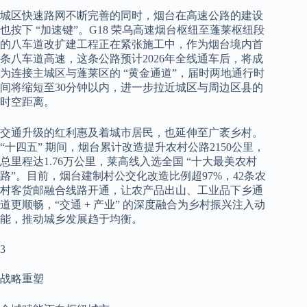
城区快速路网不断完善的同时，烟台在高速公路的建设
也按下 “加速键”。G18 荣乌高速烟台枢纽至蓬莱枢纽段
的八车道改扩建工程正在紧张施工中，作为烟台境内首
条八车道高速，这条公路预计2026年全线通车后，将成
为连接主城区与蓬莱区的 “黄金通道”，届时两地通行时
间将缩短至30分钟以内，进一步拉近城区与周边区县的
时空距离。
交通升级的红利惠及着城市居民，也延伸至广袤乡村。
“十四五” 期间，烟台累计改造提升农村公路2150公里，
总里程达1.76万公里，莱高线入选全国 “十大最美农村
路”。目前，烟台建制村公交化改造比例超97%，42条农
村客货邮融合线路开通，让农产品出山、工业品下乡通
道更顺畅，“交通 + 产业” 的深度融合为乡村振兴注入动
能，推动城乡发展趋于均衡。
3
战略重塑