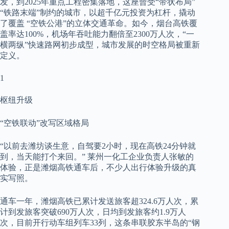
发，到2025年重点工程密集落地，这座曾受“带状布局”
“铁路末端”制约的城市，以超千亿元投资为杠杆，撬动
了覆盖 “空铁公港”的立体交通革命。如今，烟台高铁覆
盖率达100%，机场年吞吐能力翻倍至2300万人次，“一
横两纵”快速路网初步成型，城市发展的时空格局被重新
定义。
1
枢纽升级
“空铁联动”改写区域格局
“以前去潍坊谈生意，自驾要2小时，现在高铁24分钟就
到，当天能打个来回。” 莱州一化工企业负责人张敏的
体验，正是潍烟高铁通车后，不少人出行体验升级的真
实写照。
通车一年，潍烟高铁已累计发送旅客超324.6万人次，累
计到发旅客突破690万人次，日均到发旅客约1.9万人
次，目前开行动车组列车33列，这条串联胶东半岛的“钢