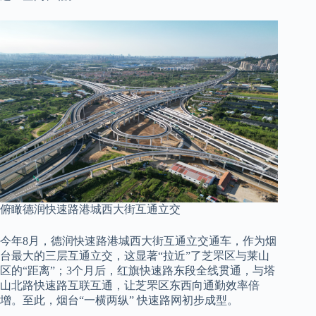
俯瞰
德润快速路港城西大街互通立交
今年8月，德润快速路港城西大街互通立交通车，作为烟
台最大的三层互通立交，这显著“拉近”了芝罘区与莱山
区的“距离”；3个月后，红旗快速路东段全线贯通，与塔
山北路快速路互联互通，让芝罘区东西向通勤效率倍
增。至此，烟台“一横两纵” 快速路网初步成型。