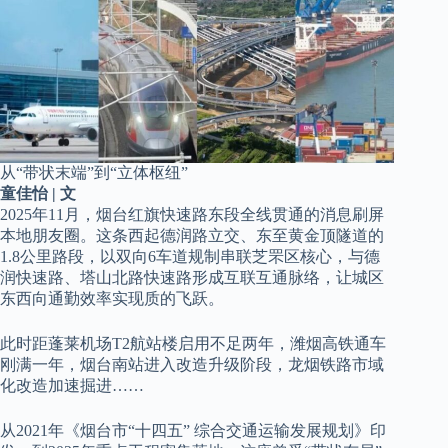
从“带状末端”到“立体枢纽”
童佳怡 | 文
2025年11月，烟台红旗快速路东段全线贯通的消息刷屏
本地朋友圈。这条西起德润路立交、东至黄金顶隧道的
1.8公里路段，以双向6车道规制串联芝罘区核心，与德
润快速路、塔山北路快速路形成互联互通脉络，让城区
东西向通勤效率实现质的飞跃。
此时距蓬莱机场T2航站楼启用不足两年，潍烟高铁通车
刚满一年，烟台南站进入改造升级阶段，龙烟铁路市域
化改造加速掘进……
从2021年《烟台市“十四五” 综合交通运输发展规划》印