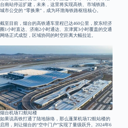
台南站停运扩建，未来，这里将实现高铁、市域铁路、
城市公交的 “零换乘”，成为环渤海铁路枢纽核心。
截至目前，烟台的高铁通车里程已达460公里，胶东经济
圈1小时直达、济南2小时通达、京津冀3小时覆盖的交通
网络正式成型，区域协同的时空距离大幅拉近。
烟台机场T2航站楼
如果说高铁打通了陆地脉络，那么蓬莱机场T2航站楼的
启用，则让烟台的“空中门户”实现了量级跃升。2024年6