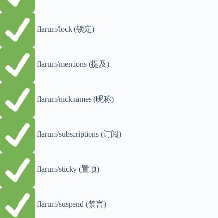
flarum/lock (锁定)
flarum/mentions (提及)
flarum/nicknames (昵称)
flarum/subscriptions (订阅)
flarum/sticky (置顶)
flarum/suspend (禁言)