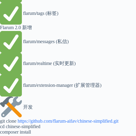
flarum/tags (标签)
Flarum 2.0 新增
flarum/messages (私信)
flarum/realtime (实时更新)
flarum/extension-manager (扩展管理器)
开发
git clone
https://github.com/flarum-aifav/chinese-simplified.git
cd chinese-simplified
composer install