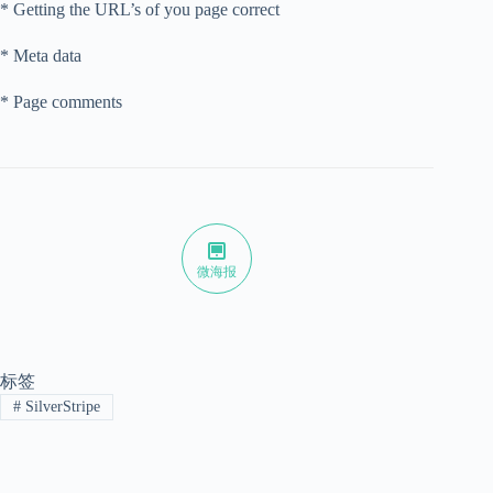
* Getting the URL’s of you page correct
* Meta data
* Page comments
微海报
标签
#
SilverStripe