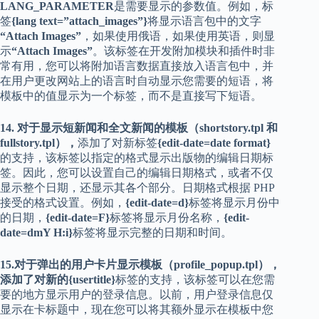
LANG_PARAMETER
是需要显示的参数值。例如，标
签
{lang text=”attach_images”}
将显示语言包中的文字
“Attach Images”
，如果使用俄语，如果使用英语，则显
示
“Attach Images”
。该标签在开发附加模块和插件时非
常有用，您可以将附加语言数据直接放入语言包中，并
在用户更改网站上的语言时自动显示您需要的短语，将
模板中的值显示为一个标签，而不是直接写下短语。
14. 对于显示短新闻和全文新闻的模板（shortstory.tpl 和
fullstory.tpl），
添加了对新标签
{edit-date=date format}
的支持，该标签以指定的格式显示出版物的编辑日期标
签。因此，您可以设置自己的编辑日期格式，或者不仅
显示整个日期，还显示其各个部分。日期格式根据 PHP
接受的格式设置。例如，
{edit-date=d}
标签将显示月份中
的日期，
{edit-date=F}
标签将显示月份名称，
{edit-
date=dmY H:i}
标签将显示完整的日期和时间。
15.对于弹出的用户卡片显示模板（profile_popup.tpl），
添加了对新的
{usertitle}
标签的支持，该标签可以在您需
要的地方显示用户的登录信息。以前，用户登录信息仅
显示在卡标题中，现在您可以将其额外显示在模板中您