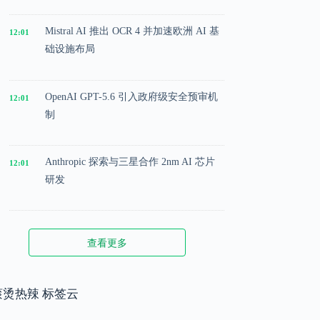
Mistral AI 推出 OCR 4 并加速欧洲 AI 基
12:01
础设施布局
OpenAI GPT-5.6 引入政府级安全预审机
12:01
制
Anthropic 探索与三星合作 2nm AI 芯片
12:01
研发
Microsoft 投入 25 亿美元成立 AI 落地实
12:01
查看更多
施公司
Meta 内部模型接近 GPT-5.5 水平，基础
滚烫热辣 标签云
12:01
模型竞争升级