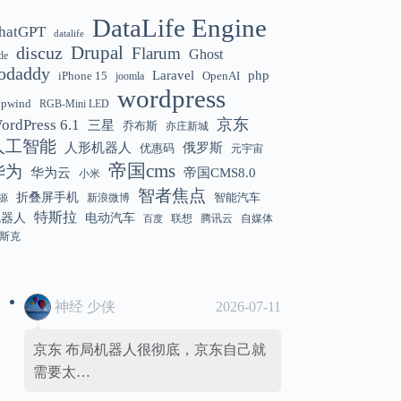
DataLife Engine
hatGPT
datalife
Gemini 3.5 Flash 强化“AI 操作系统级代
12:01
discuz
Drupal
Flarum
Ghost
de
理能力”
odaddy
Laravel
php
iPhone 15
OpenAI
joomla
wordpress
hpwind
RGB-Mini LED
京东
ordPress 6.1
三星
乔布斯
亦庄新城
美国解除 Anthropic Fable / Mythos 模型
12:01
人工智能
人形机器人
俄罗斯
优惠码
元宇宙
出口限制
帝国cms
华为
华为云
帝国CMS8.0
小米
智者焦点
折叠屏手机
智能汽车
新浪微博
源
特斯拉
机器人
电动汽车
联想
腾讯云
自媒体
百度
斯克
神经 少侠
2026-07-11
京东 布局机器人很彻底，京东自己就
需要太…