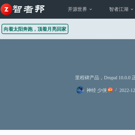
跳
至
开源世界
智者江湖
内
容
向着太阳奔跑，顶着月亮回家
里程碑产品，Drupal 10.0.
神经 少侠
2022-12