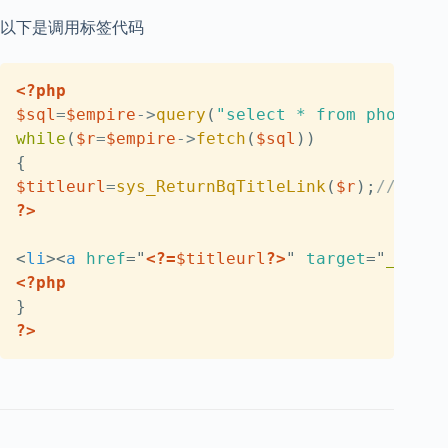
以下是调用标签代码
Copy
<?php
$sql
=
$empire
->
query
(
"select * from phome_ec
while
(
$r
=
$empire
->
fetch
(
$sql
)
)
{
$titleurl
=
sys_ReturnBqTitleLink
(
$r
)
;
//链接
?>
<
li
>
<
a
href
=
"
<?=
$titleurl
?>
"
target
=
"
_blank
<?php
}
?>