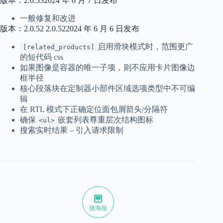
版本：2.0.532024 年 6 月 7 日发布
一般修复和改进
版本：2.0.52 2.0.522024 年 6 月 6 日发布
启用滑块模式时，范围更广
[related_products]
的短代码 css
如果图像是容器的唯一子项，则不应用卡片图像边
框半径
核心段落块在定制器小部件区域选项类型中不可编
辑
在 RTL 模式下正确定位面包屑箭头/分隔符
确保
嵌套列表尊重层次结构图标
<ul>
搜索实时结果 – 引入请求限制
微海报