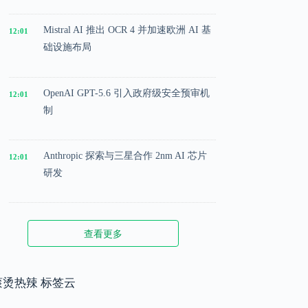
Mistral AI 推出 OCR 4 并加速欧洲 AI 基
12:01
础设施布局
OpenAI GPT-5.6 引入政府级安全预审机
12:01
制
Anthropic 探索与三星合作 2nm AI 芯片
12:01
研发
Microsoft 投入 25 亿美元成立 AI 落地实
12:01
查看更多
施公司
Meta 内部模型接近 GPT-5.5 水平，基础
滚烫热辣 标签云
12:01
模型竞争升级