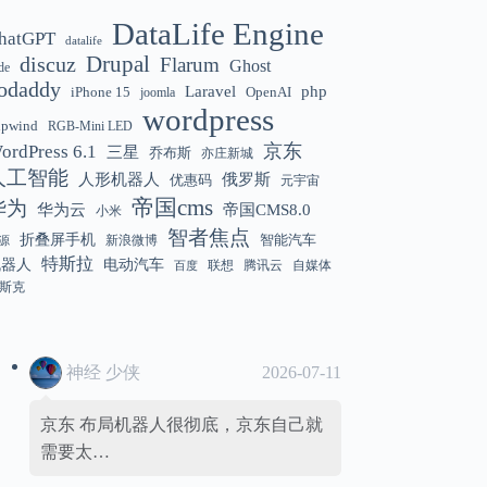
DataLife Engine
hatGPT
datalife
Gemini 3.5 Flash 强化“AI 操作系统级代
12:01
discuz
Drupal
Flarum
Ghost
de
理能力”
odaddy
Laravel
php
iPhone 15
OpenAI
joomla
wordpress
hpwind
RGB-Mini LED
京东
ordPress 6.1
三星
乔布斯
亦庄新城
美国解除 Anthropic Fable / Mythos 模型
12:01
人工智能
人形机器人
俄罗斯
优惠码
元宇宙
出口限制
帝国cms
华为
华为云
帝国CMS8.0
小米
智者焦点
折叠屏手机
智能汽车
新浪微博
源
特斯拉
机器人
电动汽车
联想
腾讯云
自媒体
百度
斯克
神经 少侠
2026-07-11
京东 布局机器人很彻底，京东自己就
需要太…