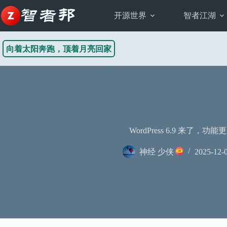
跳
至
开源世界
智者江湖
内
容
向着太阳奔跑，顶着月亮回家
WordPress 6.9 来了，功
神经 少侠
2025-12-