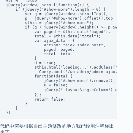
var H = false;

jQuery(window).scroll(function(i) {

    if (jQuery("#show-more").length > 0) {

        var q = jQuery(window).scrollTop(),

        p = jQuery("#show-more").offset().top,

        $this = jQuery("#show-more");

        if (q + jQuery(window).height() >= p && H != t
            var paged = $this.data("paged"),

            total = $this.data("total");

            var ajax_data = {

                action: "ajax_index_post",

                paged: paged,

                total: total

            };

            H = true;

            $this.html('loading...').addClass('is-load
             jQuery.post('/wp-admin/admin-ajax.php', a
            function(data) {

                jQuery('#show-more').remove();

                H = false;

                jQuery(".layoutSingleColumn").app
            });

            return false;

        }

    }

})
代码中需要根据自己主题修改的地方我已经用注释标出
来了。