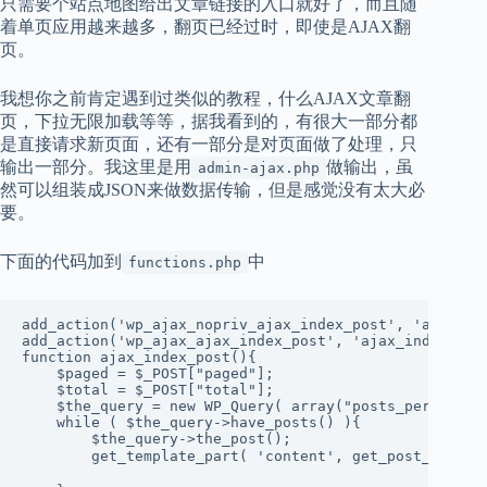
只需要个站点地图给出文章链接的入口就好了，而且随
着单页应用越来越多，翻页已经过时，即使是AJAX翻
页。
我想你之前肯定遇到过类似的教程，什么AJAX文章翻
页，下拉无限加载等等，据我看到的，有很大一部分都
是直接请求新页面，还有一部分是对页面做了处理，只
输出一部分。我这里是用
做输出，虽
admin-ajax.php
然可以组装成JSON来做数据传输，但是感觉没有太大必
要。
下面的代码加到
中
functions.php
add_action('wp_ajax_nopriv_ajax_index_post', 'ajax_ind
add_action('wp_ajax_ajax_index_post', 'ajax_index_post
function ajax_index_post(){

    $paged = $_POST["paged"];

    $total = $_POST["total"];

    $the_query = new WP_Query( array("posts_per_page"
    while ( $the_query->have_posts() ){

        $the_query->the_post();

        get_template_part( 'content', get_p