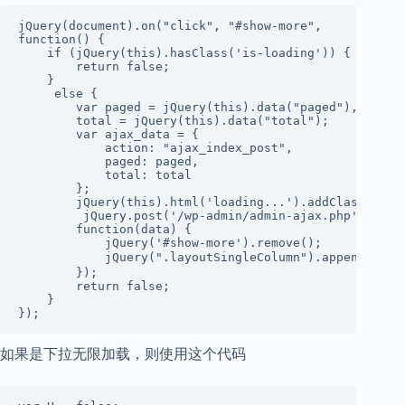
jQuery(document).on("click", "#show-more",

function() {

    if (jQuery(this).hasClass('is-loading')) {

        return false;

    }

     else {

        var paged = jQuery(this).data("paged"),

        total = jQuery(this).data("total");

        var ajax_data = {

            action: "ajax_index_post",

            paged: paged,

            total: total

        };

        jQuery(this).html('loading...').addClass('is-l
         jQuery.post('/wp-admin/admin-ajax.php', ajax_
        function(data) {

            jQuery('#show-more').remove();

            jQuery(".layoutSingleColumn").append(
        });

        return false;

    }

});
如果是下拉无限加载，则使用这个代码