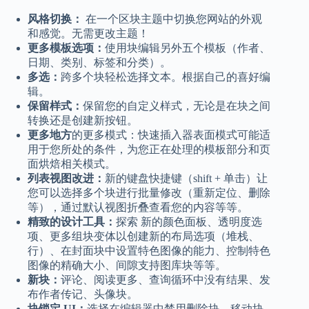
风格切换：
在一个区块主题中
切换您网站的外观
和感觉。
无需更改主题！
更多模板选项：
使用块编辑另外五个模板（作者、
日期、类别、标签和分类）。
多选：
跨多个块轻松选择文本。根据自己的喜好编
辑。
保留样式：
保留您的自定义样式，无论是在块之间
转换还是创建新按钮。
更多地方
的更多模式：快速插入器表面模式可能适
用于您所处的条件，为您正在处理的模板部分和页
面烘焙相关模式。
列表视图改进：
新的键盘快捷键（shift + 单击）让
您可以选择多个块进行批量修改（重新定位、删除
等），通过默认视图折叠查看您的内容等等。
精致的设计工具：
探索
新的颜色面板、透明度选
项、更多组块变体以创建新的布局选项（堆栈、
行）、在封面块中设置特色图像的能力、控制特色
图像的精确大小、间隙支持图库块等等。
新块：
评论、阅读更多、查询循环中没有结果、发
布作者传记、头像块。
块锁定 UI：
选择在编辑器中禁用删除块、移动块