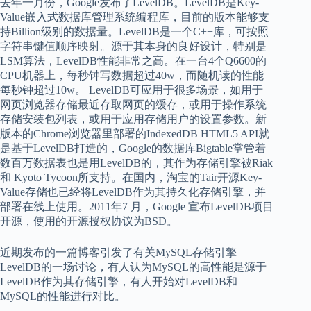
去年一月份，Google发布了LevelDB。LevelDB是Key-
Value嵌入式数据库管理系统编程库，目前的版本能够支
持Billion级别的数据量。LevelDB是一个C++库，可按照
字符串键值顺序映射。源于其本身的良好设计，特别是
LSM算法，LevelDB性能非常之高。在一台4个Q6600的
CPU机器上，每秒钟写数据超过40w，而随机读的性能
每秒钟超过10w。 LevelDB可应用于很多场景，如用于
网页浏览器存储最近存取网页的缓存，或用于操作系统
存储安装包列表，或用于应用存储用户的设置参数。新
版本的Chrome浏览器里部署的IndexedDB HTML5 API就
是基于LevelDB打造的，Google的数据库Bigtable掌管着
数百万数据表也是用LevelDB的，其作为存储引擎被Riak
和 Kyoto Tycoon所支持。在国内，淘宝的Tair开源Key-
Value存储也已经将LevelDB作为其持久化存储引擎，并
部署在线上使用。2011年7 月，Google 宣布LevelDB项目
开源，使用的开源授权协议为BSD。
近期发布的一篇博客引发了有关MySQL存储引擎
LevelDB的一场讨论，有人认为MySQL的高性能是源于
LevelDB作为其存储引擎，有人开始对LevelDB和
MySQL的性能进行对比。