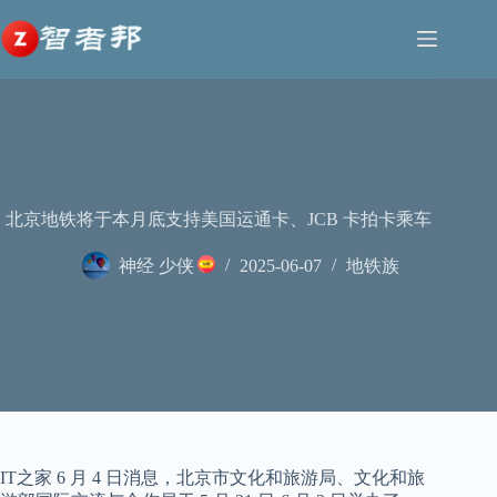
跳
至
内
容
北京地铁将于本月底支持美国运通卡、JCB 卡拍卡乘车
神经 少侠
2025-06-07
地铁族
IT之家 6 月 4 日消息，北京市文化和旅游局、文化和旅