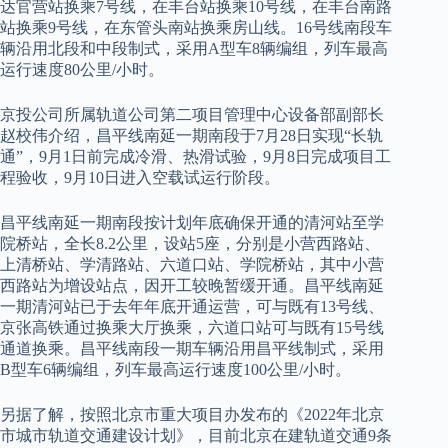
达官营站换乘7号线，在丰台站换乘10号线，在丰台南路
站换乘9号线，在东管头南站换乘房山线。16号线南段车
辆沿用北段和中段制式，采用A型车8辆编组，列车最高
运行速度80公里/小时。
京投公司所属轨道公司第二项目管理中心设备部副部长
赵校伟介绍，昌平线南延一期南段于7月28日实现“长轨
通”，9月1日前完成冷滑、热滑试验，9月8日完成项目工
程验收，9月10日进入空载试运行阶段。
昌平线南延一期南段按计划年底确保开通的清河站至学
院桥站，全长8.2公里，设站5座，分别是小营西路站、
上清桥站、学清路站、六道口站、学院桥站，其中小营
西路站为增设站点，因开工较晚暂缓开通。昌平线南延
一期清河站已于去年年底开通运营，可与既有13号线、
京张高铁通过换乘大厅换乘，六道口站可与既有15号线
通道换乘。昌平线南段一期车辆沿用昌平线制式，采用
B型车6辆编组，列车最高运行速度100公里/小时。
另据了解，按照北京市重大项目办发布的《2022年北京
市城市轨道交通建设计划》，目前北京在建轨道交通9条