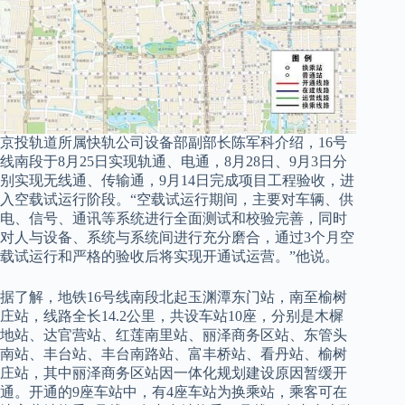
京投轨道所属快轨公司设备部副部长陈军科介绍，16号
线南段于8月25日实现轨通、电通，8月28日、9月3日分
别实现无线通、传输通，9月14日完成项目工程验收，进
入空载试运行阶段。“空载试运行期间，主要对车辆、供
电、信号、通讯等系统进行全面测试和校验完善，同时
对人与设备、系统与系统间进行充分磨合，通过3个月空
载试运行和严格的验收后将实现开通试运营。”他说。
据了解，地铁16号线南段北起玉渊潭东门站，南至榆树
庄站，线路全长14.2公里，共设车站10座，分别是木樨
地站、达官营站、红莲南里站、丽泽商务区站、东管头
南站、丰台站、丰台南路站、富丰桥站、看丹站、榆树
庄站，其中丽泽商务区站因一体化规划建设原因暂缓开
通。开通的9座车站中，有4座车站为换乘站，乘客可在