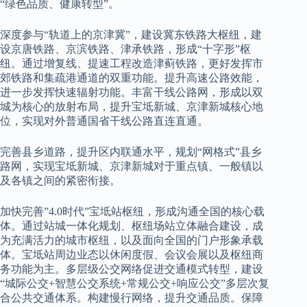
“绿色品质、健康转型”。
深度参与“轨道上的京津冀”，建设冀东铁路大枢纽，建
设京唐铁路、京滨铁路、津承铁路，形成“十字形”枢
纽。通过增复线、提速工程改造津蓟铁路，更好发挥市
郊铁路和集疏港通道的双重功能。提升高速公路效能，
进一步发挥快速辐射功能。丰富干线公路网，形成以双
城为核心的放射布局，提升宝坻新城、京津新城核心地
位，实现对外普通国省干线公路直连直通。
完善县乡道路，提升区内联通水平，规划“网格式”县乡
路网，实现宝坻新城、京津新城对于重点镇、一般镇以
及各镇之间的紧密衔接。
加快完善”4.0时代”宝坻站枢纽，形成沟通全国的核心载
体。通过站城一体化规划、枢纽场站立体融合建设，成
为充满活力的城市枢纽，以及面向全国的门户形象承载
体。宝坻站周边业态以休闲度假、会议会展以及枢纽商
务功能为主。多层级公交网络促进交通模式转型，建设
“城际公交+智慧公交系统+常规公交+响应公交”多层次复
合公共交通体系。构建慢行网络，提升交通品质。保障