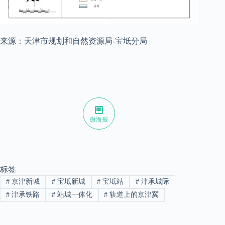
来源：天津市规划和自然资源局-宝坻分局
微海报
标签
#
京津新城
#
宝坻新城
#
宝坻站
#
津承城际
#
津承铁路
#
站城一体化
#
轨道上的京津冀