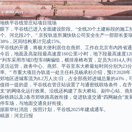
地铁平谷线管庄站项目现场
眼下，平谷线已进入全面建设阶段。“全线20个土建标段的施工
个、河北段2个。” 京投轨道所属快轨公司安全生产一部部长姜
38%，区间结构累计完成15%。
平谷线的开通，将极大便利居住在燕郊、工作在北京市内跨省通
今后，地面及高架段最高速度160公里/小时，地下段最高速度12
“列车采用市域D型车8辆编组，横排座椅布置，定员为1814人/
灵活运营，
政务中心、燕郊、平谷至东大桥最短时间分别为23分
率。
” 市重大项目办轨道一处主任科员杨承杉介绍，
预计2028
郊地区进城客流为8.2万人次/日，占全部燕郊进城总量的43%，
值得一提的是，平谷线在管庄站设置了与通密线联络条件，在齐
支”的网络化运行效果。沿线还构建了东大桥站、副中心站、燕郊
际铁路以及2条市郊铁路高效衔接，促进轨道交通“四网融合”发
停车场，与地面交通良好衔接。
据新华社消息，
按照计划，平谷线2025年建成通车。
稿源：河北日报