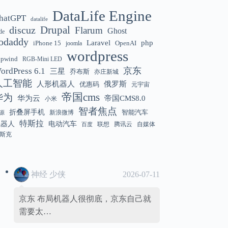
DataLife Engine
hatGPT
datalife
Gemini 3.5 Flash 强化“AI 操作系统级代
12:01
discuz
Drupal
Flarum
Ghost
de
理能力”
odaddy
Laravel
php
iPhone 15
OpenAI
joomla
wordpress
hpwind
RGB-Mini LED
京东
ordPress 6.1
三星
乔布斯
亦庄新城
美国解除 Anthropic Fable / Mythos 模型
12:01
人工智能
人形机器人
俄罗斯
优惠码
元宇宙
出口限制
帝国cms
华为
华为云
帝国CMS8.0
小米
智者焦点
折叠屏手机
智能汽车
新浪微博
源
特斯拉
机器人
电动汽车
联想
腾讯云
自媒体
百度
斯克
神经 少侠
2026-07-11
京东 布局机器人很彻底，京东自己就
需要太…