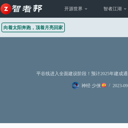
跳
至
开源世界
智者江湖
内
容
向着太阳奔跑，顶着月亮回家
平谷线进入全面建设阶段！预计2025年建成
神经 少侠
2023-09