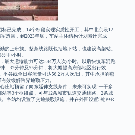
招标已完成，14个标段实现实质性开工，其中北京段12
瑞军透露，
到2023年底，车站主体结构计划累计完成
勤的上班族。
整条线路既包括地下站，也建设高架站。
0公里/小时。
列，最大运输能力可达5.44万人次/小时。以后快慢车混跑
钟、32分钟及55分钟，将大幅提高东部地区出行效
年，平谷线全日客流量可达56.2万人次/日，其中承担的燕
可有效缓解跨界通勤压力。
心庄站预留了向东延伸支线条件，未来可实现“一干多
站等3个枢纽点，可与12条城市轨道交通线路、2条城
展。各站均设置了交通接驳设施，并在外围设置5处P+R