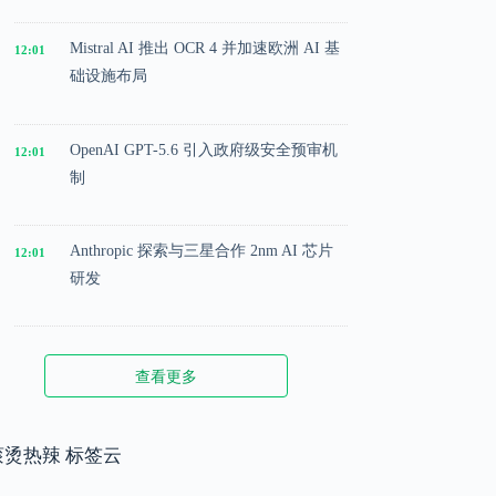
Mistral AI 推出 OCR 4 并加速欧洲 AI 基
12:01
础设施布局
OpenAI GPT-5.6 引入政府级安全预审机
12:01
制
Anthropic 探索与三星合作 2nm AI 芯片
12:01
研发
Microsoft 投入 25 亿美元成立 AI 落地实
12:01
查看更多
施公司
Meta 内部模型接近 GPT-5.5 水平，基础
滚烫热辣 标签云
12:01
模型竞争升级