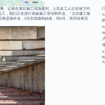
C
乘。记者在项目施工现场看到，上百名工人正在地下约
完工，我们正在进行底板施工等结构作业。” 北京建工集
de
构机将进场作业，6月实现盾构始发，
到9月，管庄站将完
g
P
W
开
马