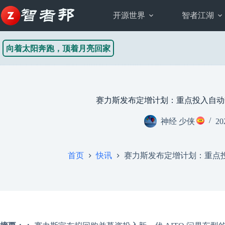
跳
至
开源世界
智者江湖
内
容
向着太阳奔跑，顶着月亮回家
赛力斯发布定增计划：重点投入自动
神经 少侠
20
首页
快讯
赛力斯发布定增计划：重点