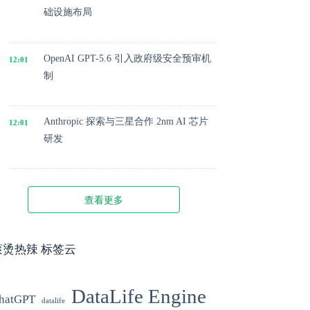
础设施布局
OpenAI GPT-5.6 引入政府级安全预审机
12:01
制
Anthropic 探索与三星合作 2nm AI 芯片
12:01
研发
Microsoft 投入 25 亿美元成立 AI 落地实
12:01
查看更多
施公司
Meta 内部模型接近 GPT-5.5 水平，基础
滚烫热辣 标签云
12:01
模型竞争升级
DataLife Engine
hatGPT
datalife