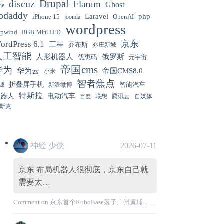
Gemini 3.5 Flash 强化“AI 操作系统级代
12:01
discuz
Drupal
Flarum
Ghost
de
理能力”
odaddy
Laravel
php
iPhone 15
OpenAI
joomla
wordpress
hpwind
RGB-Mini LED
京东
ordPress 6.1
三星
乔布斯
亦庄新城
美国解除 Anthropic Fable / Mythos 模型
12:01
人工智能
人形机器人
俄罗斯
优惠码
元宇宙
出口限制
帝国cms
华为
华为云
帝国CMS8.0
小米
智者焦点
折叠屏手机
智能汽车
新浪微博
源
特斯拉
机器人
电动汽车
联想
腾讯云
自媒体
百度
斯克
神经 少侠
2026-07-11
京东 布局机器人很彻底，京东自己就
需要太…
Comment on
京东首个RoboBase落子广州黄埔，加码机器人产业基础设施布局