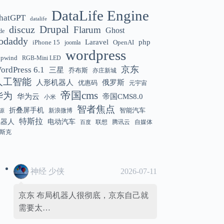
DataLife Engine
hatGPT
datalife
Gemini 3.5 Flash 强化“AI 操作系统级代
12:01
discuz
Drupal
Flarum
Ghost
de
理能力”
odaddy
Laravel
php
iPhone 15
OpenAI
joomla
wordpress
hpwind
RGB-Mini LED
京东
ordPress 6.1
三星
乔布斯
亦庄新城
美国解除 Anthropic Fable / Mythos 模型
12:01
人工智能
人形机器人
俄罗斯
优惠码
元宇宙
出口限制
帝国cms
华为
华为云
帝国CMS8.0
小米
智者焦点
折叠屏手机
智能汽车
新浪微博
源
特斯拉
机器人
电动汽车
联想
腾讯云
自媒体
百度
斯克
神经 少侠
2026-07-11
京东 布局机器人很彻底，京东自己就
需要太…