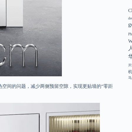
C
de
g
P
W
开
马
热空间的问题，减少两侧预留空隙，实现更贴墙的“零距