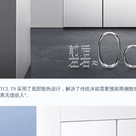
TCL T9 采用了
底部散热设计
，解决了传统冰箱需要预留两侧散
离无缝嵌入”。