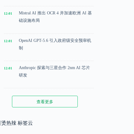
Mistral AI 推出 OCR 4 并加速欧洲 AI 基
12:01
础设施布局
OpenAI GPT-5.6 引入政府级安全预审机
12:01
制
Anthropic 探索与三星合作 2nm AI 芯片
12:01
研发
Microsoft 投入 25 亿美元成立 AI 落地实
12:01
查看更多
施公司
Meta 内部模型接近 GPT-5.5 水平，基础
滚烫热辣 标签云
12:01
模型竞争升级