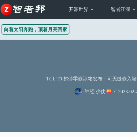
跳
至
开源世界
智者江湖
内
容
向着太阳奔跑，顶着月亮回家
TCL T9 超薄零嵌冰箱发布：可无缝嵌入墙内
神经 少侠
2023-02-