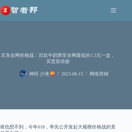
跳
至
内
容
京东全网价格战：百款牛奶降至全网最低价1.5元一盒，
买贵双倍赔
神经 少侠
2023-06-15
网络营销
谁也想不到，今年618，率先公开发起大规模价格战的竟