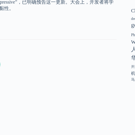
rial 3 Expressive”，已明确预告这一更新。大会上，开发者将学
黏性。
C
de
g
P
W
开
马