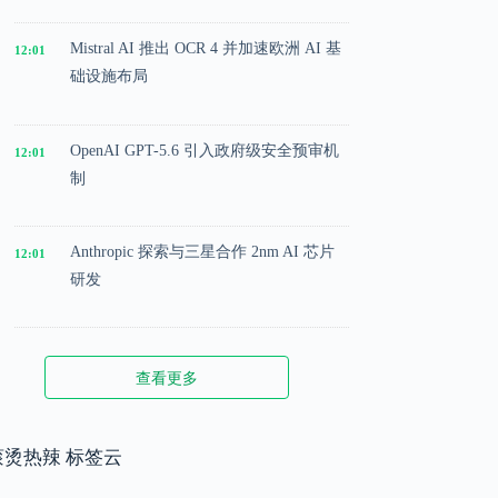
Mistral AI 推出 OCR 4 并加速欧洲 AI 基
12:01
础设施布局
OpenAI GPT-5.6 引入政府级安全预审机
12:01
制
Anthropic 探索与三星合作 2nm AI 芯片
12:01
研发
Microsoft 投入 25 亿美元成立 AI 落地实
12:01
查看更多
施公司
Meta 内部模型接近 GPT-5.5 水平，基础
滚烫热辣 标签云
12:01
模型竞争升级