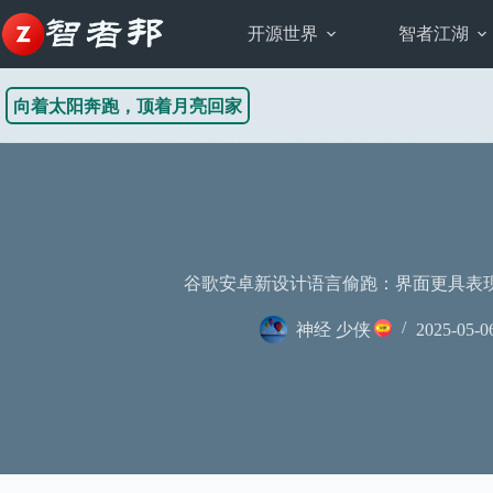
跳
至
开源世界
智者江湖
内
容
向着太阳奔跑，顶着月亮回家
谷歌安卓新设计语言偷跑：界面更具表
神经 少侠
2025-05-0