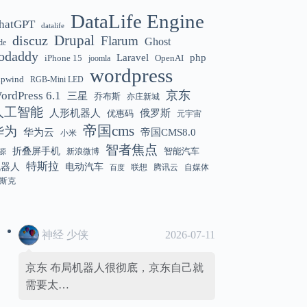
DataLife Engine
hatGPT
datalife
Gemini 3.5 Flash 强化“AI 操作系统级代
12:01
discuz
Drupal
Flarum
Ghost
de
理能力”
odaddy
Laravel
php
iPhone 15
OpenAI
joomla
wordpress
hpwind
RGB-Mini LED
京东
ordPress 6.1
三星
乔布斯
亦庄新城
美国解除 Anthropic Fable / Mythos 模型
12:01
人工智能
人形机器人
俄罗斯
优惠码
元宇宙
出口限制
帝国cms
华为
华为云
帝国CMS8.0
小米
智者焦点
折叠屏手机
智能汽车
新浪微博
源
特斯拉
机器人
电动汽车
联想
腾讯云
自媒体
百度
斯克
神经 少侠
2026-07-11
京东 布局机器人很彻底，京东自己就
需要太…