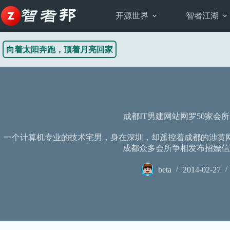
跳
至
开源世界
智者江湖
内
容
向着太阳奔跑，顶着月亮回家
成都IT男建网站网罗50家会
一个计算机专业的技术宅男，身在深圳，却遥控着成都的涉黄
成都众多会所争相发布招嫖信
beta
2014-02-27