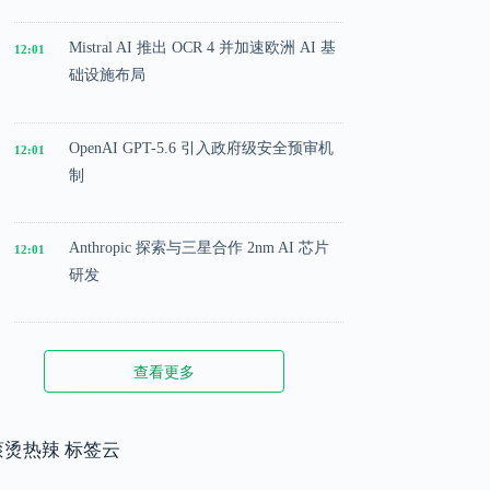
Mistral AI 推出 OCR 4 并加速欧洲 AI 基
12:01
础设施布局
OpenAI GPT-5.6 引入政府级安全预审机
12:01
制
Anthropic 探索与三星合作 2nm AI 芯片
12:01
研发
Microsoft 投入 25 亿美元成立 AI 落地实
12:01
查看更多
施公司
Meta 内部模型接近 GPT-5.5 水平，基础
滚烫热辣 标签云
12:01
模型竞争升级