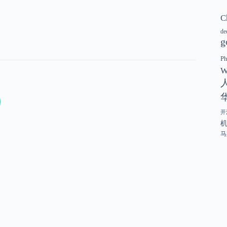
C
de
g
P
W
开
马