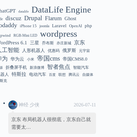
DataLife Engine
hatGPT
datalife
Gemini 3.5 Flash 强化“AI 操作系统级代
12:01
discuz
Drupal
Flarum
Ghost
de
理能力”
odaddy
Laravel
php
iPhone 15
OpenAI
joomla
wordpress
hpwind
RGB-Mini LED
京东
ordPress 6.1
三星
乔布斯
亦庄新城
美国解除 Anthropic Fable / Mythos 模型
12:01
人工智能
人形机器人
俄罗斯
优惠码
元宇宙
出口限制
帝国cms
华为
华为云
帝国CMS8.0
小米
智者焦点
折叠屏手机
智能汽车
新浪微博
源
特斯拉
机器人
电动汽车
联想
腾讯云
自媒体
百度
斯克
神经 少侠
2026-07-11
京东 布局机器人很彻底，京东自己就
需要太…