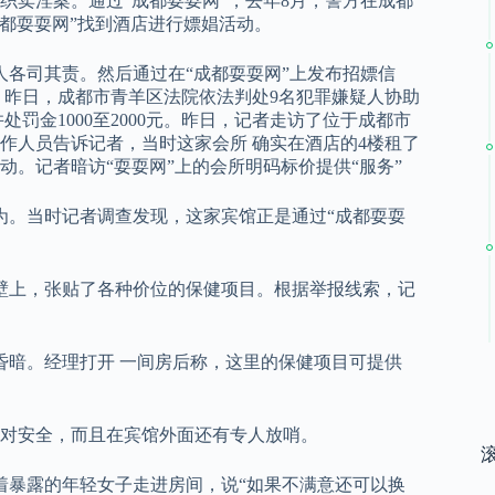
织卖淫案。通过“成都耍耍网”，去年8月，警方在成都
都耍耍网”找到酒店进行嫖娼活动。
人各司其责。然后通过在“成都耍耍网”上发布招嫖信
务费。昨日，成都市青羊区法院依法判处9名犯罪嫌疑人协助
处罚金1000至2000元。昨日，记者走访了位于成都市
作人员告诉记者，当时这家会所 确实在酒店的4楼租了
。记者暗访“耍耍网”上的会所明码标价提供“服务”
为。当时记者调查发现，这家宾馆正是通过“成都耍耍
壁上，张贴了各种价位的保健项目。根据举报线索，记
昏暗。经理打开 一间房后称，这里的保健项目可提供
对安全，而且在宾馆外面还有专人放哨。
着暴露的年轻女子走进房间，说“如果不满意还可以换