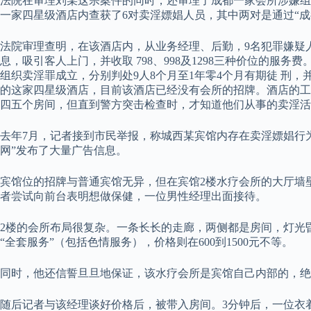
法院在审理刘某这宗案件的同时，还审理了成都一家会所涉嫌组
一家四星级酒店内查获了6对卖淫嫖娼人员，其中两对是通过“成
法院审理查明，在该酒店内，从业务经理、后勤，9名犯罪嫌疑
息，吸引客人上门，并收取 798、998及1298三种价位的服
组织卖淫罪成立，分别判处9人8个月至1年零4个月有期徒 刑，并
的这家四星级酒店，目前该酒店已经没有会所的招牌。酒店的工
四五个房间，但直到警方突击检查时，才知道他们从事的卖淫活动
去年7月，记者接到市民举报，称城西某宾馆内存在卖淫嫖娼行
网”发布了大量广告信息。
宾馆位的招牌与普通宾馆无异，但在宾馆2楼水疗会所的大厅墙
者尝试向前台表明想做保健，一位男性经理出面接待。
2楼的会所布局很复杂。一条长长的走廊，两侧都是房间，灯光
“全套服务”（包括色情服务），价格则在600到1500元不等。
同时，他还信誓旦旦地保证，该水疗会所是宾馆自己内部的，绝
随后记者与该经理谈好价格后，被带入房间。3分钟后，一位衣