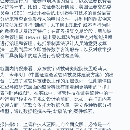
证券违法行为、证券市场风险的监管，以及证券投资者
保护等环节。比如，在证券发行阶段，美国证券交易委
员会（SEC）已经开始尝试用机器学习技术的自然语言
分析来审查企业发行人的申报文件，并利用问题案例来
对算法系统进行“训练”，以了解出现欺诈或不当行为时
的数据模式及语言特征；在证券投资交易阶段，新加坡
金融管理局（MAS）提出要以算法为着手点对智能投顾
进行治理和管理，包括限制算法设计人员随意更改算
法，监测到异常立即暂停数字咨询服务，以及对数字投
资工具所提出的建议进行合规性检查等。
就国内情况来看，京东数字科技研究院院长孟昭莉认
为，今年8月《中国证监会监管科技总体建设方案》的出
台，完成了监管科技建设工作的顶层设计，让此前停留
在倡导或研究层面的监管科技有望看到更清晰的“时间
表”和“路线图”。在实践中，监管科技在证券监管中的一
些运用已经走在了规划设计的前面。比如，在打击内幕
交易方面，证监会依托大数据仓库，建立多种数据分析
模型，通过数据挖掘来寻找“硕鼠”的案件线索。
报告指出，监管科技从蓝图走向全面实践，必将是一个