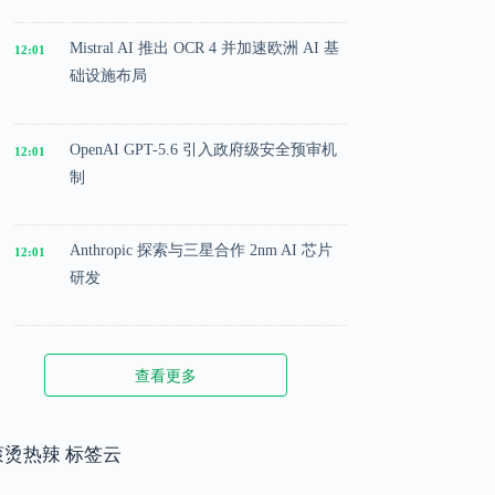
Mistral AI 推出 OCR 4 并加速欧洲 AI 基
12:01
础设施布局
OpenAI GPT-5.6 引入政府级安全预审机
12:01
制
Anthropic 探索与三星合作 2nm AI 芯片
12:01
研发
Microsoft 投入 25 亿美元成立 AI 落地实
12:01
查看更多
施公司
Meta 内部模型接近 GPT-5.5 水平，基础
滚烫热辣 标签云
12:01
模型竞争升级