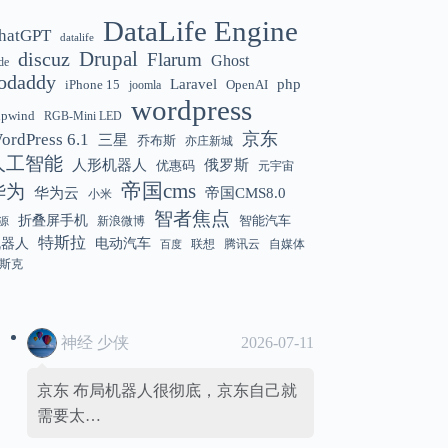
DataLife Engine
hatGPT
datalife
Gemini 3.5 Flash 强化“AI 操作系统级代
12:01
discuz
Drupal
Flarum
Ghost
de
理能力”
odaddy
Laravel
php
iPhone 15
OpenAI
joomla
wordpress
hpwind
RGB-Mini LED
京东
ordPress 6.1
三星
乔布斯
亦庄新城
美国解除 Anthropic Fable / Mythos 模型
12:01
人工智能
人形机器人
俄罗斯
优惠码
元宇宙
出口限制
帝国cms
华为
华为云
帝国CMS8.0
小米
智者焦点
折叠屏手机
智能汽车
新浪微博
源
特斯拉
机器人
电动汽车
联想
腾讯云
自媒体
百度
斯克
神经 少侠
2026-07-11
京东 布局机器人很彻底，京东自己就
需要太…