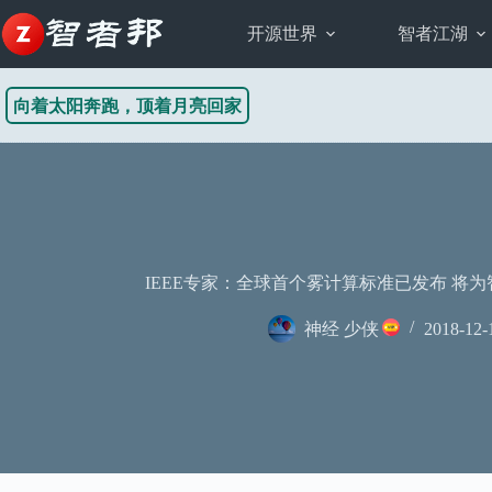
跳
至
开源世界
智者江湖
内
容
向着太阳奔跑，顶着月亮回家
IEEE专家：全球首个雾计算标准已发布 将
神经 少侠
2018-12-