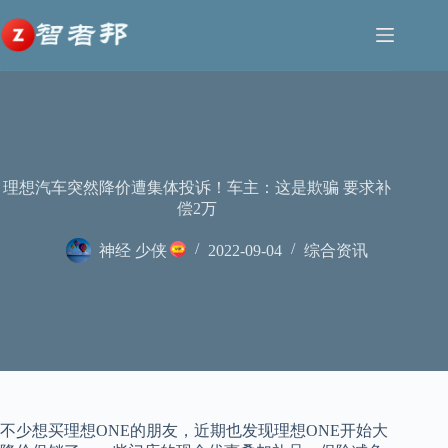
跳
至
内
容
理想汽车突然降价遭集体投诉！车主：这是欺骗 要求补
偿2万
神经 少侠
2022-09-04
综合资讯
不少想买理想ONE的朋友，近期也发现理想ONE开始大