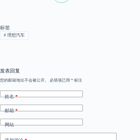
标签
#
理想汽车
发表回复
您的邮箱地址不会被公开。
必填项已用
*
标注
姓名
*
邮箱
*
网站