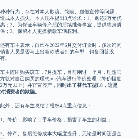
种种行为，存在对本人欺骗、隐瞒、虚假宣传等问题，
造成本人损失。本人现在提出3点述求：1、退还2万元优
惠；2、为保证车辆停产后的后续维修事宜，提供终身质
保；3、保留本人更换新款车辆权利。
还有车主表示，自己在2022年6月交付订金时，多次询问
销售人员是否马上出新款或者别的车型，销售回答没
有。
车主随即购买该车，7月提车，目前刚过一个月，理想官
方就对自己购买的理想one汽车进行降价处理（降价幅度
2万元以上）并官宣停产，
同时出了替代车型L8，这是
对消费者的欺骗。
此外，还有车主总结了维权4点重点信息：
1、降价，影响了二手车价格，损害了车主的利益；
2、停产、售后维修成本大幅度提升，无论是时间还是金