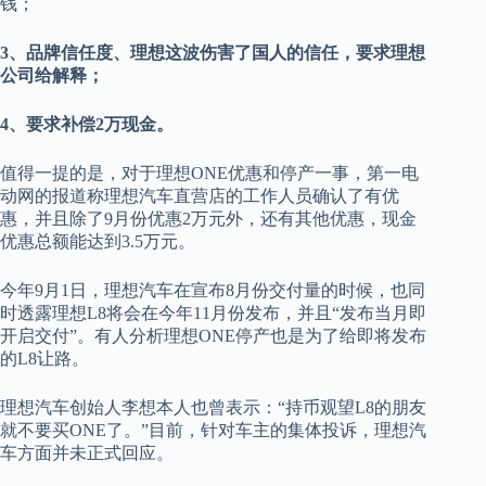
钱；
3、品牌信任度、理想这波伤害了国人的信任，要求理想
公司给解释；
4、要求补偿2万现金。
值得一提的是，对于理想ONE优惠和停产一事，第一电
动网的报道称理想汽车直营店的工作人员确认了有优
惠，并且除了9月份优惠2万元外，还有其他优惠，现金
优惠总额能达到3.5万元。
今年9月1日，理想汽车在宣布8月份交付量的时候，也同
时透露理想L8将会在今年11月份发布，并且“发布当月即
开启交付”。有人分析理想ONE停产也是为了给即将发布
的L8让路。
理想汽车创始人李想本人也曾表示：“持币观望L8的朋友
就不要买ONE了。”目前，针对车主的集体投诉，理想汽
车方面并未正式回应。