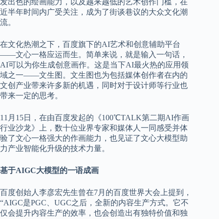
发出色的绘画能力，以及越来越低的艺术创作门槛，在
近半年时间内广受关注，成为了街谈巷议的大众文化潮
流。
在文化热潮之下，百度旗下的AI艺术和创意辅助平台
——文心一格应运而生。简单来说，就是输入一句话，
AI可以为你生成创意画作。这是当下AI最火热的应用领
域之一——文生图。文生图也为包括媒体创作者在内的
文创产业带来许多新的机遇，同时对于设计师等行业也
带来一定的思考。
11月15日，在由百度发起的《100℃TALK第二期AI作画
行业沙龙》上，数十位业界专家和媒体人一同感受并体
验了文心一格强大的作画能力，也见证了文心大模型助
力产业智能化升级的技术力量。
基于AIGC大模型的一语成画
百度创始人李彦宏先生曾在7月的百度世界大会上提到，
“AIGC是PGC、UGC之后，全新的内容生产方式。它不
仅会提升内容生产的效率，也会创造出有独特价值和独