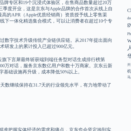
个品牌专区和19个沉浸式体验区，在售商品数量超过20万
也在三季度开业，这是京东与Apple品牌的合作首次从线上自
C
高的APR（Apple优质经销商）资质授予线上零售渠
de
线下一体化精选集合模式，可以让消费者在超过10个专
g
P
数字技术升级传统产业链供应链。从2017年提出面向
W
术研发上的累计投入已超过900亿元。
京东云旗下言犀最终斩获端到端任务型对话生成排行榜第
开
00万对话，服务京东数亿用户和数十万商家。京东云新
字基础设施再升级，成本降低50%以上。
马
转天数继续保持在31.7天的行业领先水平，有力地带动了
准把握实体经济的需求和痛点，京东也会坚定地到实