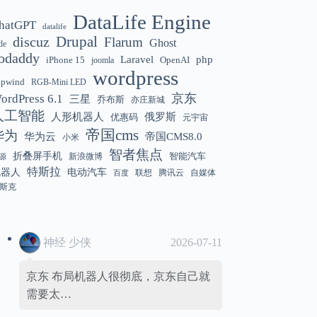
DataLife Engine
hatGPT
datalife
Gemini 3.5 Flash 强化“AI 操作系统级代
12:01
discuz
Drupal
Flarum
Ghost
de
理能力”
odaddy
Laravel
php
iPhone 15
OpenAI
joomla
wordpress
hpwind
RGB-Mini LED
京东
ordPress 6.1
三星
乔布斯
亦庄新城
美国解除 Anthropic Fable / Mythos 模型
12:01
人工智能
人形机器人
俄罗斯
优惠码
元宇宙
出口限制
帝国cms
华为
华为云
帝国CMS8.0
小米
智者焦点
折叠屏手机
智能汽车
新浪微博
源
特斯拉
机器人
电动汽车
联想
腾讯云
自媒体
百度
斯克
神经 少侠
2026-07-11
京东 布局机器人很彻底，京东自己就
需要太…