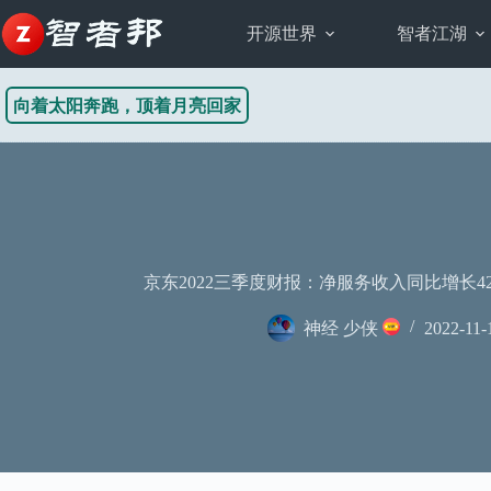
跳
至
开源世界
智者江湖
内
容
向着太阳奔跑，顶着月亮回家
京东2022三季度财报：净服务收入同比增长42
神经 少侠
2022-11-