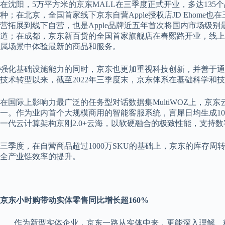
在沈阳，5万平方米的京东MALL在三季度正式开业，多达135
种；在北京，全国首家线下京东自营Apple授权店JD Ehome
营拓展到线下自营，也是Apple品牌近五年首次将国内市场级别最
道；在成都，京东新百货的全国首家旗舰店在春熙路开业，线上
属场景中体验最新的商品和服务。
强化基础设施能力的同时，京东也更加重视科技创新，并善于通过
技术转型以来，截至2022年三季度末，京东体系在基础科学和技
在国际上影响力最广泛的任务型对话数据集MultiWOZ上，
一。作为业内首个大规模商用的智能客服系统，言犀日均生成10
一代云计算架构京刚2.0+云海，以软硬融合的极致性能，支持数
三季度，在自营商品超过1000万SKU的基础上，京东的库存周
全产业链效率的提升。
京东小时购带动实体零售同比增长超160%
作为新型实体企业，京东一路从实体中来，更能深入理解、精