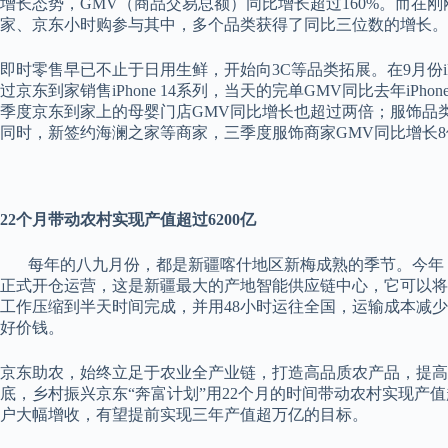
增长态势，GMV（商品交易总额）同比增长超过160%。而在刚刚
家、京东小时购参与其中，多个品类获得了同比三位数的增长。
即时零售早已不止于日用生鲜，开始向3C等品类拓展。在9月份iPho
过京东到家销售iPhone 14系列，当天的完单GMV同比去年iP
季度京东到家上的母婴门店GMV同比增长也超过两倍；服饰品
同时，新签约海澜之家等商家，三季度服饰商家GMV同比增长8
22个月带动农村实现产值超过6200亿
每年的八九月份，都是新疆喀什地区新梅成熟的季节。今年，
正式开仓运营，这是新疆最大的产地智能供应链中心，它可以将
工作压缩到半天时间完成，并用48小时运往全国，运输成本减少
好价钱。
京东助农，始终立足于农业全产业链，打造高品质农产品，提高农
底，乡村振兴京东“奔富计划”用22个月的时间带动农村实现产值
户大幅增收，有望提前实现三年产值超万亿的目标。