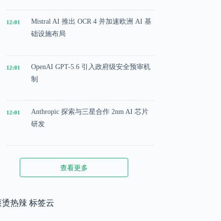
Mistral AI 推出 OCR 4 并加速欧洲 AI 基
12:01
础设施布局
OpenAI GPT-5.6 引入政府级安全预审机
12:01
制
Anthropic 探索与三星合作 2nm AI 芯片
12:01
研发
Microsoft 投入 25 亿美元成立 AI 落地实
12:01
查看更多
施公司
Meta 内部模型接近 GPT-5.5 水平，基础
滚烫热辣 标签云
12:01
模型竞争升级