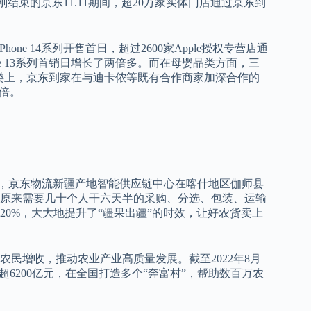
结束的京东11.11期间，超20万家实体门店通过京东到
ne 14系列开售首日，超过2600家Apple授权专营店通
hone 13系列首销日增长了两倍多。而在母婴品类方面，三
类上，京东到家在与迪卡侬等既有合作商家加深合作的
倍。
京东物流新疆产地智能供应链中心在喀什地区伽师县
原来需要几十个人干六天半的采购、分选、包装、运输
20%，大大地提升了“疆果出疆”的时效，让好农货卖上
民增收，推动农业产业高质量发展。截至2022年8月
超6200亿元，在全国打造多个“奔富村”，帮助数百万农