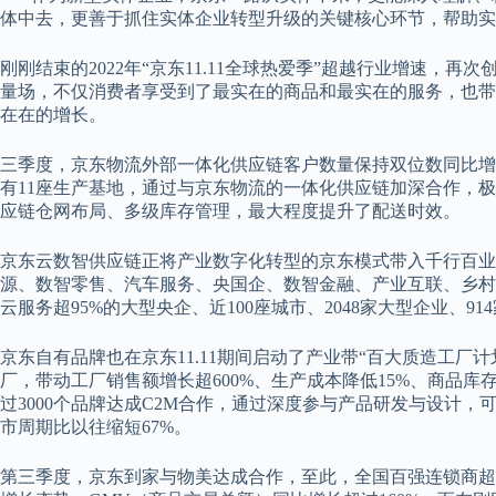
体中去，更善于抓住实体企业转型升级的关键核心环节，帮助实
刚刚结束的2022年“京东11.11全球热爱季”超越行业增速，
量场，不仅消费者享受到了最实在的商品和最实在的服务，也带
在在的增长。
三季度，京东物流外部一体化供应链客户数量保持双位数同比增
有11座生产基地，通过与京东物流的一体化供应链加深合作，
应链仓网布局、多级库存管理，最大程度提升了配送时效。
京东云数智供应链正将产业数字化转型的京东模式带入千行百业
源、数智零售、汽车服务、央国企、数智金融、产业互联、乡村
云服务超95%的大型央企、近100座城市、2048家大型企业、9
京东自有品牌也在京东11.11期间启动了产业带“百大质造工厂
厂，带动工厂销售额增长超600%、生产成本降低15%、商品库
过3000个品牌达成C2M合作，通过深度参与产品研发与设计，
市周期比以往缩短67%。
第三季度，京东到家与物美达成合作，至此，全国百强连锁商超