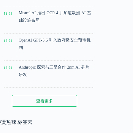
Mistral AI 推出 OCR 4 并加速欧洲 AI 基
12:01
础设施布局
OpenAI GPT-5.6 引入政府级安全预审机
12:01
制
Anthropic 探索与三星合作 2nm AI 芯片
12:01
研发
Microsoft 投入 25 亿美元成立 AI 落地实
12:01
查看更多
施公司
Meta 内部模型接近 GPT-5.5 水平，基础
滚烫热辣 标签云
12:01
模型竞争升级