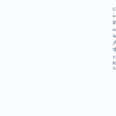
C
de
g
P
W
开
马