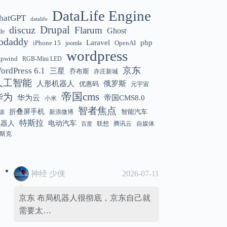
DataLife Engine
hatGPT
datalife
Gemini 3.5 Flash 强化“AI 操作系统级代
12:01
discuz
Drupal
Flarum
Ghost
de
理能力”
odaddy
Laravel
php
iPhone 15
OpenAI
joomla
wordpress
hpwind
RGB-Mini LED
京东
ordPress 6.1
三星
乔布斯
亦庄新城
美国解除 Anthropic Fable / Mythos 模型
12:01
人工智能
人形机器人
俄罗斯
优惠码
元宇宙
出口限制
帝国cms
华为
华为云
帝国CMS8.0
小米
智者焦点
折叠屏手机
智能汽车
新浪微博
源
特斯拉
机器人
电动汽车
联想
腾讯云
自媒体
百度
斯克
神经 少侠
2026-07-11
京东 布局机器人很彻底，京东自己就
需要太…