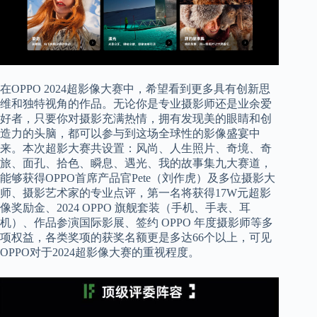
在OPPO 2024超影像大赛中，希望看到更多具有创新思
维和独特视角的作品。无论你是专业摄影师还是业余爱
好者，只要你对摄影充满热情，拥有发现美的眼睛和创
造力的头脑，都可以参与到这场全球性的影像盛宴中
来。本次超影大赛共设置：风尚、人生照片、奇境、奇
旅、面孔、拾色、瞬息、遇光、我的故事集九大赛道，
能够获得OPPO首席产品官Pete（刘作虎）及多位摄影大
师、摄影艺术家的专业点评，第一名将获得17W元超影
像奖励金、2024 OPPO 旗舰套装（手机、手表、耳
机）、作品参演国际影展、签约 OPPO 年度摄影师等多
项权益，各类奖项的获奖名额更是多达66个以上，可见
OPPO对于2024超影像大赛的重视程度。