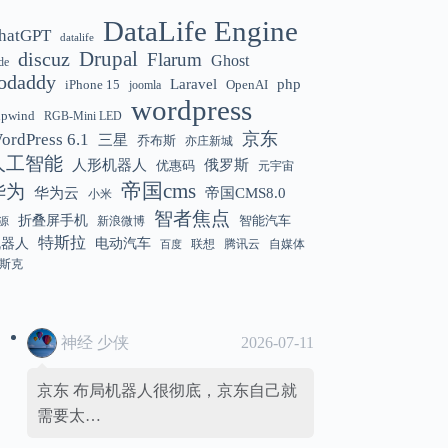
DataLife Engine
hatGPT
datalife
Gemini 3.5 Flash 强化“AI 操作系统级代
12:01
discuz
Drupal
Flarum
Ghost
de
理能力”
odaddy
Laravel
php
iPhone 15
OpenAI
joomla
wordpress
hpwind
RGB-Mini LED
京东
ordPress 6.1
三星
乔布斯
亦庄新城
美国解除 Anthropic Fable / Mythos 模型
12:01
人工智能
人形机器人
俄罗斯
优惠码
元宇宙
出口限制
帝国cms
华为
华为云
帝国CMS8.0
小米
智者焦点
折叠屏手机
智能汽车
新浪微博
源
特斯拉
机器人
电动汽车
联想
腾讯云
自媒体
百度
斯克
神经 少侠
2026-07-11
京东 布局机器人很彻底，京东自己就
需要太…