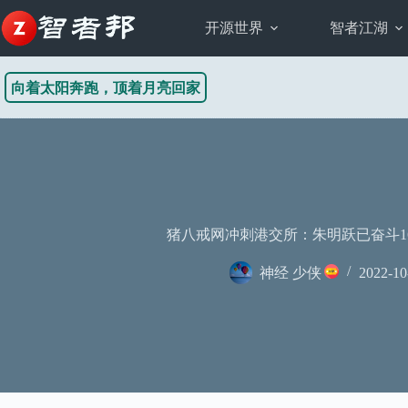
跳
至
开源世界
智者江湖
内
容
向着太阳奔跑，顶着月亮回家
猪八戒网冲刺港交所：朱明跃已奋斗16年
神经 少侠
2022-10