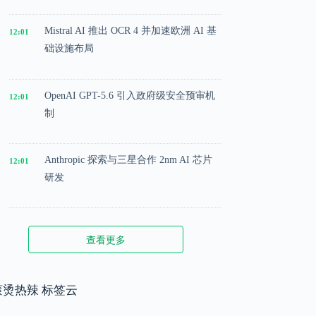
Mistral AI 推出 OCR 4 并加速欧洲 AI 基
12:01
础设施布局
OpenAI GPT-5.6 引入政府级安全预审机
12:01
制
Anthropic 探索与三星合作 2nm AI 芯片
12:01
研发
Microsoft 投入 25 亿美元成立 AI 落地实
12:01
查看更多
施公司
Meta 内部模型接近 GPT-5.5 水平，基础
滚烫热辣 标签云
12:01
模型竞争升级