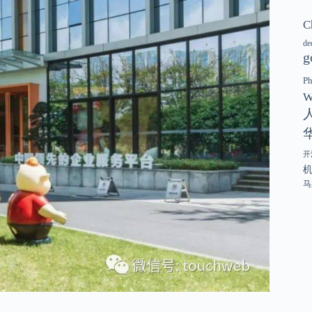
C
de
g
P
W
开
马