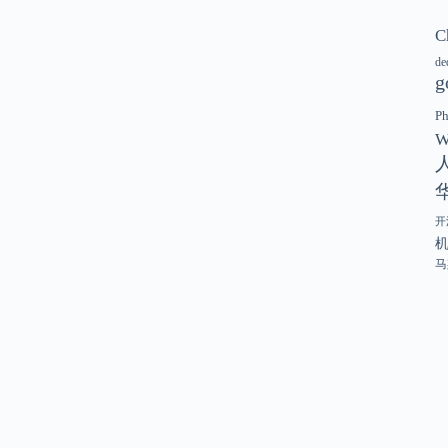
C
de
g
P
W
开
马