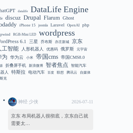
DataLife Engine
hatGPT
datalife
Gemini 3.5 Flash 强化“AI 操作系统级代
12:01
discuz
Drupal
Flarum
Ghost
de
理能力”
odaddy
Laravel
php
iPhone 15
OpenAI
joomla
wordpress
hpwind
RGB-Mini LED
京东
ordPress 6.1
三星
乔布斯
亦庄新城
美国解除 Anthropic Fable / Mythos 模型
12:01
人工智能
人形机器人
俄罗斯
优惠码
元宇宙
出口限制
帝国cms
华为
华为云
帝国CMS8.0
小米
智者焦点
折叠屏手机
智能汽车
新浪微博
源
特斯拉
机器人
电动汽车
联想
腾讯云
自媒体
百度
斯克
神经 少侠
2026-07-11
京东 布局机器人很彻底，京东自己就
需要太…