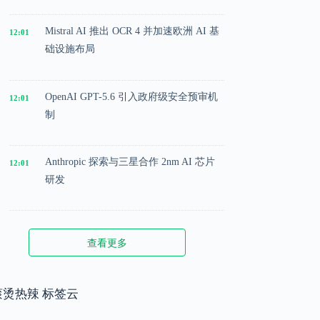
Mistral AI 推出 OCR 4 并加速欧洲 AI 基
12:01
础设施布局
OpenAI GPT-5.6 引入政府级安全预审机
12:01
制
Anthropic 探索与三星合作 2nm AI 芯片
12:01
研发
Microsoft 投入 25 亿美元成立 AI 落地实
12:01
查看更多
施公司
Meta 内部模型接近 GPT-5.5 水平，基础
滚烫热辣 标签云
12:01
模型竞争升级