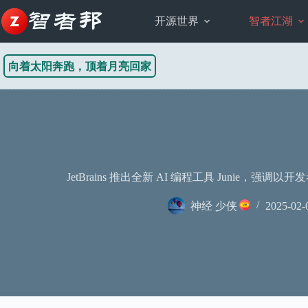
跳
至
开源世界
智者江湖
内
容
向着太阳奔跑，顶着月亮回家
JetBrains 推出全新 AI 编程工具 Junie，
神经 少侠
2025-02-