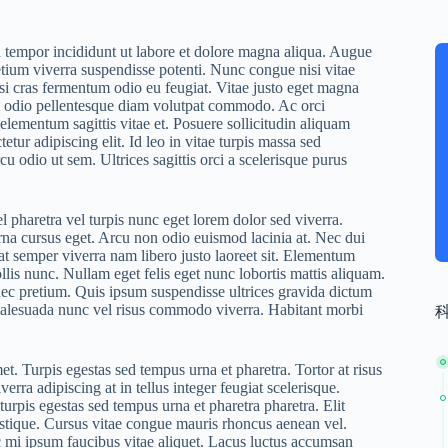
d tempor incididunt ut labore et dolore magna aliqua. Augue
retium viverra suspendisse potenti. Nunc congue nisi vitae
lisi cras fermentum odio eu feugiat. Vitae justo eget magna
et odio pellentesque diam volutpat commodo. Ac orci
 elementum sagittis vitae et. Posuere sollicitudin aliquam
tetur adipiscing elit. Id leo in vitae turpis massa sed
 odio ut sem. Ultrices sagittis orci a scelerisque purus
el pharetra vel turpis nunc eget lorem dolor sed viverra.
rna cursus eget. Arcu non odio euismod lacinia at. Nec dui
uat semper viverra nam libero justo laoreet sit. Elementum
llis nunc. Nullam eget felis eget nunc lobortis mattis aliquam.
onec pretium. Quis ipsum suspendisse ultrices gravida dictum
er malesuada nunc vel risus commodo viverra. Habitant morbi
et. Turpis egestas sed tempus urna et pharetra. Tortor at risus
verra adipiscing at in tellus integer feugiat scelerisque.
turpis egestas sed tempus urna et pharetra pharetra. Elit
istique. Cursus vitae congue mauris rhoncus aenean vel.
c mi ipsum faucibus vitae aliquet. Lacus luctus accumsan