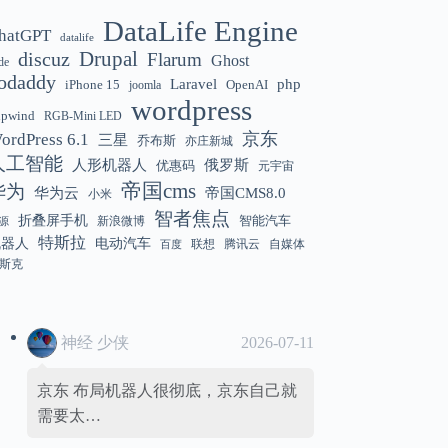
DataLife Engine
hatGPT
datalife
Gemini 3.5 Flash 强化“AI 操作系统级代
12:01
discuz
Drupal
Flarum
Ghost
de
理能力”
odaddy
Laravel
php
iPhone 15
OpenAI
joomla
wordpress
hpwind
RGB-Mini LED
京东
ordPress 6.1
三星
乔布斯
亦庄新城
美国解除 Anthropic Fable / Mythos 模型
12:01
人工智能
人形机器人
俄罗斯
优惠码
元宇宙
出口限制
帝国cms
华为
华为云
帝国CMS8.0
小米
智者焦点
折叠屏手机
智能汽车
新浪微博
源
特斯拉
机器人
电动汽车
联想
腾讯云
自媒体
百度
斯克
神经 少侠
2026-07-11
京东 布局机器人很彻底，京东自己就
需要太…