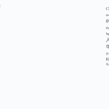
C
de
g
P
W
开
马