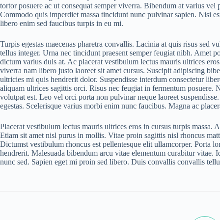
tortor posuere ac ut consequat semper viverra. Bibendum at varius vel p
Commodo quis imperdiet massa tincidunt nunc pulvinar sapien. Nisi est 
libero enim sed faucibus turpis in eu mi.
Turpis egestas maecenas pharetra convallis. Lacinia at quis risus sed vul
tellus integer. Urna nec tincidunt praesent semper feugiat nibh. Amet po
dictum varius duis at. Ac placerat vestibulum lectus mauris ultrices ero
viverra nam libero justo laoreet sit amet cursus. Suscipit adipiscing bib
ultricies mi quis hendrerit dolor. Suspendisse interdum consectetur liber
aliquam ultrices sagittis orci. Risus nec feugiat in fermentum posuere. Ni
volutpat est. Leo vel orci porta non pulvinar neque laoreet suspendisse.
egestas. Scelerisque varius morbi enim nunc faucibus. Magna ac placerat
Placerat vestibulum lectus mauris ultrices eros in cursus turpis massa. 
Etiam sit amet nisl purus in mollis. Vitae proin sagittis nisl rhoncus ma
Dictumst vestibulum rhoncus est pellentesque elit ullamcorper. Porta lor
hendrerit. Malesuada bibendum arcu vitae elementum curabitur vitae. Id
nunc sed. Sapien eget mi proin sed libero. Duis convallis convallis tell