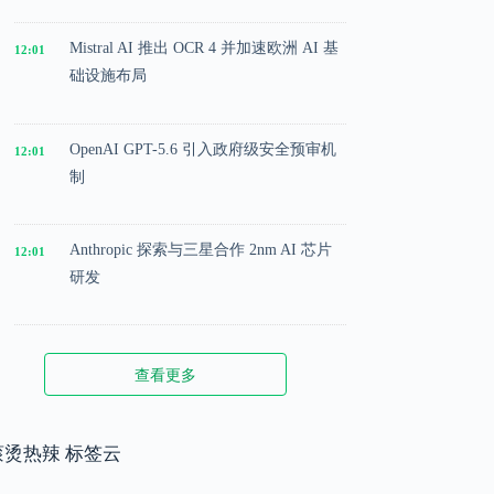
Mistral AI 推出 OCR 4 并加速欧洲 AI 基
12:01
础设施布局
OpenAI GPT-5.6 引入政府级安全预审机
12:01
制
Anthropic 探索与三星合作 2nm AI 芯片
12:01
研发
Microsoft 投入 25 亿美元成立 AI 落地实
12:01
查看更多
施公司
Meta 内部模型接近 GPT-5.5 水平，基础
滚烫热辣 标签云
12:01
模型竞争升级