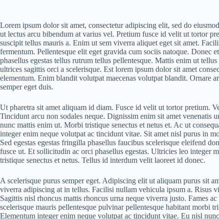
Lorem ipsum dolor sit amet, consectetur adipiscing elit, sed do eiusmo
ut lectus arcu bibendum at varius vel. Pretium fusce id velit ut tortor p
suscipit tellus mauris a. Enim ut sem viverra aliquet eget sit amet. Faci
fermentum. Pellentesque elit eget gravida cum sociis natoque. Donec 
phasellus egestas tellus rutrum tellus pellentesque. Mattis enim ut tellus
ultrices sagittis orci a scelerisque. Est lorem ipsum dolor sit amet consec
elementum. Enim blandit volutpat maecenas volutpat blandit. Ornare arcu
semper eget duis.
Ut pharetra sit amet aliquam id diam. Fusce id velit ut tortor pretium. V
Tincidunt arcu non sodales neque. Dignissim enim sit amet venenatis u
nunc mattis enim ut. Morbi tristique senectus et netus et. Ac ut conseq
integer enim neque volutpat ac tincidunt vitae. Sit amet nisl purus in mo
Sed egestas egestas fringilla phasellus faucibus scelerisque eleifend d
fusce ut. Et sollicitudin ac orci phasellus egestas. Ultricies leo integ
tristique senectus et netus. Tellus id interdum velit laoreet id donec.
A scelerisque purus semper eget. Adipiscing elit ut aliquam purus sit am
viverra adipiscing at in tellus. Facilisi nullam vehicula ipsum a. Risus vi
Sagittis nisl rhoncus mattis rhoncus urna neque viverra justo. Fames ac 
scelerisque mauris pellentesque pulvinar pellentesque habitant morbi tr
Elementum integer enim neque volutpat ac tincidunt vitae. Eu nisl nun