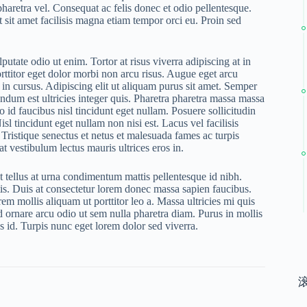
haretra vel. Consequat ac felis donec et odio pellentesque.
sit amet facilisis magna etiam tempor orci eu. Proin sed
putate odio ut enim. Tortor at risus viverra adipiscing at in
rttitor eget dolor morbi non arcu risus. Augue eget arcu
s in cursus. Adipiscing elit ut aliquam purus sit amet. Semper
endum est ultricies integer quis. Pharetra pharetra massa massa
o id faucibus nisl tincidunt eget nullam. Posuere sollicitudin
sl tincidunt eget nullam non nisi est. Lacus vel facilisis
 Tristique senectus et netus et malesuada fames ac turpis
 vestibulum lectus mauris ultrices eros in.
At tellus at urna condimentum mattis pellentesque id nibh.
ttis. Duis at consectetur lorem donec massa sapien faucibus.
em mollis aliquam ut porttitor leo a. Massa ultricies mi quis
 ornare arcu odio ut sem nulla pharetra diam. Purus in mollis
us id. Turpis nunc eget lorem dolor sed viverra.