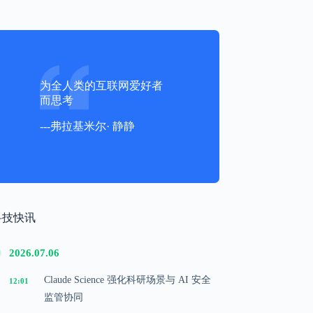
为全人类的互联网爱好者
而思考
---弗拉基米尔· 静静
科技快讯
2026.07.06
Claude Science 强化科研场景与 AI 安全
12:01
监管协同