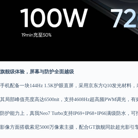
旗舰级体验，屏幕与防护全面越级
手机配备一块144Hz 1.5K护眼直屏，采用京东方Q10发光材料
其局部峰值亮度高达6500nit，支持4608Hz超高频PWM调光
防护能力上，真我Neo7 Turbo支持IP69+IP68+IP66满级防
影像方面搭载索尼5000万像素主摄，配合GT旗舰同款超光影引