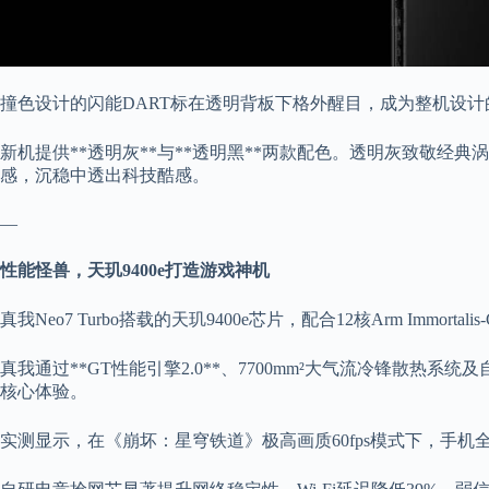
撞色设计的闪能DART标在透明背板下格外醒目，成为整机设计
新机提供**透明灰**与**透明黑**两款配色。透明灰致敬经
感，沉稳中透出科技酷感。
—
性能怪兽，天玑9400e打造游戏神机
真我Neo7 Turbo搭载的天玑9400e芯片，配合12核Arm Immorta
真我通过**GT性能引擎2.0**、7700mm²大气流冷锋散热
核心体验。
实测显示，在《崩坏：星穹铁道》极高画质60fps模式下，手机全程