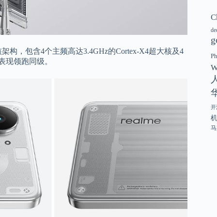
C
de
g
架构，包含4个主频高达3.4GHz的Cortex-X4超大核及4
P
性能表现领跑同级。
W
开
马