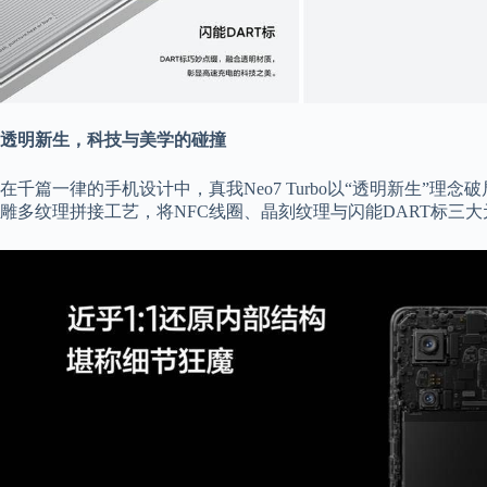
透明新生，科技与美学的碰撞
在千篇一律的手机设计中，真我Neo7 Turbo以“透明新生”理
雕多纹理拼接工艺，将NFC线圈、晶刻纹理与闪能DART标三