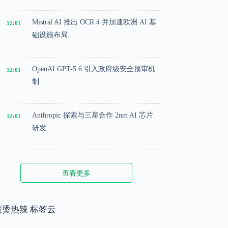
Mistral AI 推出 OCR 4 并加速欧洲 AI 基
12:01
础设施布局
OpenAI GPT-5.6 引入政府级安全预审机
12:01
制
Anthropic 探索与三星合作 2nm AI 芯片
12:01
研发
Microsoft 投入 25 亿美元成立 AI 落地实
12:01
查看更多
施公司
Meta 内部模型接近 GPT-5.5 水平，基础
滚烫热辣 标签云
12:01
模型竞争升级