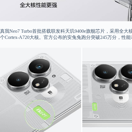
真我Neo7 Turbo首批搭载联发科天玑9400e旗舰芯片，采用全大核
个Cortex-A720大核。官方公布的安兔兔跑分突破245万分，