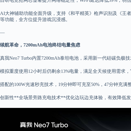
自研电竞抢网芯显著提升网络稳定性，Wi-Fi延迟降低39%，弱
AI大神辅助功能全面升级，支持《和平精英》枪声识别及《王
等功能，全方位提升游戏沉浸感。
—
续航革命，7200mAh电池终结电量焦虑
真我Neo7 Turbo内置7200mAh泰坦电池，采用新一代硅碳负
模拟重度使用12小时后仍剩余13%电量，满足全天候使用需求，
搭配的100W光速秒充技术，19分钟即可充至50%，47分钟充满
创新性**全场景旁路充电技术**优化边玩边充体验，有效降低