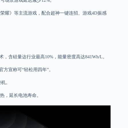
信号场景游戏延迟减少12%。
者荣耀》等主流游戏，配合超神一键连招、游戏4D振感
极技术，含硅量达行业最高10%，能量密度高达841Wh/L。
官方宣称可“轻松用四年”。
整机。
发热，延长电池寿命。