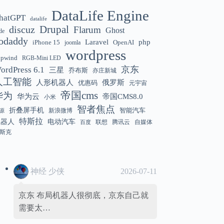
DataLife Engine
hatGPT
datalife
Gemini 3.5 Flash 强化“AI 操作系统级代
12:01
discuz
Drupal
Flarum
Ghost
de
理能力”
odaddy
Laravel
php
iPhone 15
OpenAI
joomla
wordpress
hpwind
RGB-Mini LED
京东
ordPress 6.1
三星
乔布斯
亦庄新城
美国解除 Anthropic Fable / Mythos 模型
12:01
人工智能
人形机器人
俄罗斯
优惠码
元宇宙
出口限制
帝国cms
华为
华为云
帝国CMS8.0
小米
智者焦点
折叠屏手机
智能汽车
新浪微博
源
特斯拉
机器人
电动汽车
联想
腾讯云
自媒体
百度
斯克
神经 少侠
2026-07-11
京东 布局机器人很彻底，京东自己就
需要太…