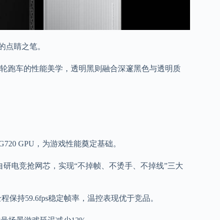
的点睛之笔。
典涡轮跑车的性能美学，透明黑则融合深邃黑色与透明质
lis-G720 GPU，为游戏性能奠定基础。
系统及自研电竞抢网芯，实现“不掉帧、不烫手、不掉线”三大
保持59.6fps稳定帧率，温控表现优于竞品。