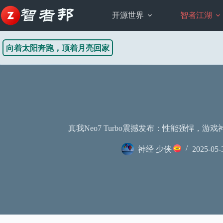
跳
至
开源世界
智者江湖
内
容
向着太阳奔跑，顶着月亮回家
真我Neo7 Turbo震撼发布：性能强悍，游戏
神经 少侠
2025-05-